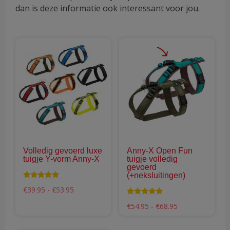
dan is deze informatie ook interessant voor jou.
Dit
Dit
product
pro
heeft
hee
meerdere
mee
variaties.
vari
Deze
Dez
optie
opti
kan
kan
gekozen
gek
Volledig gevoerd luxe
Anny-X Open Fun
worden
wor
tuigje Y-vorm Anny-X
tuigje volledig
op
op
gevoerd
(+neksluitingen)
de
de
Waardering
Prijsklasse:
€
39.95
-
€
53.95
productpagina
pro
4.94
€39.95
uit 5
Waardering
tot
Prijsklasse:
€
54.95
-
€
68.95
5.00
€53.95
€54.95
uit 5
tot