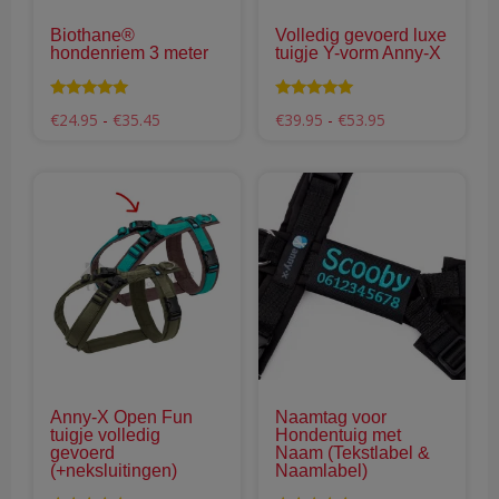
gekozen
gek
Biothane®
Volledig gevoerd luxe
worden
wor
hondenriem 3 meter
tuigje Y-vorm Anny-X
op
op
de
de
Waardering
Waardering
Prijsklasse:
Prijsklasse:
€
24.95
-
€
35.45
€
39.95
-
€
53.95
productpagina
pro
4.79
4.94
€24.95
€39.95
uit 5
uit 5
tot
tot
€35.45
€53.95
Dit
Dit
product
pro
heeft
hee
meerdere
mee
variaties.
vari
Deze
Dez
optie
opti
kan
kan
gekozen
gek
Anny-X Open Fun
Naamtag voor
worden
wor
tuigje volledig
Hondentuig met
op
op
gevoerd
Naam (Tekstlabel &
(+neksluitingen)
Naamlabel)
de
de