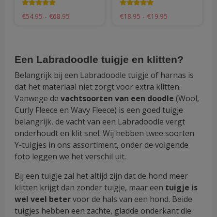
productpagina
pro
Waardering
Waardering
Prijsklasse:
Prijsklasse:
€
54.95
-
€
68.95
€
18.95
-
€
19.95
5.00
4.98
€54.95
€18.95
uit 5
uit 5
tot
tot
€68.95
€19.95
Een Labradoodle tuigje en klitten?
Belangrijk bij een Labradoodle tuigje of harnas is
dat het materiaal niet zorgt voor extra klitten.
Vanwege de
vachtsoorten van een doodle
(Wool,
Curly Fleece en Wavy Fleece) is een goed tuigje
belangrijk, de vacht van een Labradoodle vergt
onderhoudt en klit snel. Wij hebben twee soorten
Y-tuigjes in ons assortiment, onder de volgende
foto leggen we het verschil uit.
Bij een tuigje zal het altijd zijn dat de hond meer
klitten krijgt dan zonder tuigje, maar een
tuigje is
wel veel beter
voor de hals van een hond. Beide
tuigjes hebben een zachte, gladde onderkant die