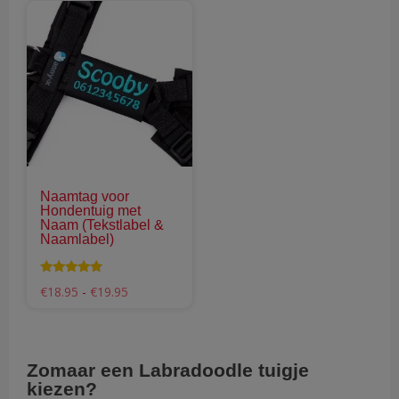
€68.95
Dit
product
heeft
meerdere
variaties.
Deze
optie
kan
gekozen
Naamtag voor
worden
Hondentuig met
op
Naam (Tekstlabel &
Naamlabel)
de
productpagina
Waardering
Prijsklasse:
€
18.95
-
€
19.95
4.98
€18.95
uit 5
tot
€19.95
Zomaar een Labradoodle tuigje
kiezen?