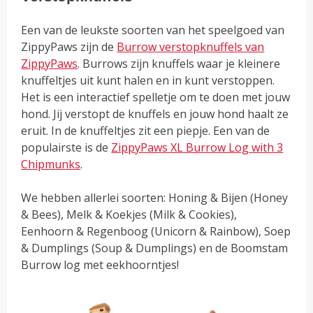
Een van de leukste soorten van het speelgoed van
ZippyPaws zijn de
Burrow verstopknuffels van
ZippyPaws
. Burrows zijn knuffels waar je kleinere
knuffeltjes uit kunt halen en in kunt verstoppen.
Het is een interactief spelletje om te doen met jouw
hond. Jij verstopt de knuffels en jouw hond haalt ze
eruit. In de knuffeltjes zit een piepje. Een van de
populairste is de
ZippyPaws XL Burrow Log with 3
Chipmunks
.
We hebben allerlei soorten: Honing & Bijen (Honey
& Bees), Melk & Koekjes (Milk & Cookies),
Eenhoorn & Regenboog (Unicorn & Rainbow), Soep
& Dumplings (Soup & Dumplings) en de Boomstam
Burrow log met eekhoorntjes!