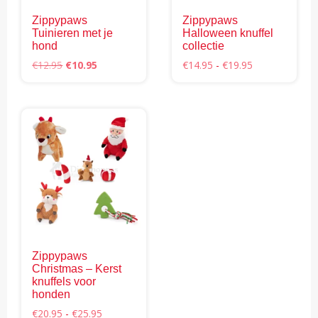
worden
Zippypaws
Zippypaws
op
Tuinieren met je
Halloween knuffel
de
hond
collectie
productpagina
Oorspronkelijke
Huidige
Prijsklasse:
€
12.95
€
10.95
€
14.95
-
€
19.95
prijs
prijs
€14.95
Dit
Dit
was:
is:
tot
product
product
€12.95.
€10.95.
€19.95
heeft
heeft
meerdere
meerdere
variaties.
variaties.
Deze
Deze
optie
optie
kan
kan
gekozen
gekozen
worden
worden
Zippypaws
op
op
Christmas – Kerst
de
de
knuffels voor
productpagina
productpagina
honden
Prijsklasse:
€
20.95
-
€
25.95