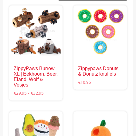
ZippyPaws Burrow
Zippypaws Donuts
XL | Eekhoorn, Beer,
& Donutz knuffels
Eland, Wolf &
€
10.95
Vosjes
Dit
Prijsklasse:
€
29.95
-
€
32.95
€29.95
product
Dit
tot
heeft
product
€32.95
meerdere
heeft
variaties.
meerdere
Deze
variaties.