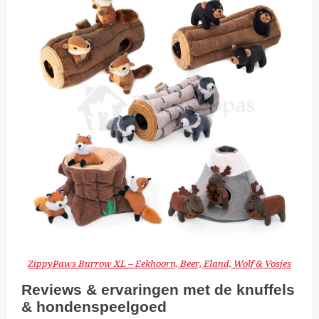
ZippyPaws Burrow XL – Eekhoorn, Beer, Eland, Wolf & Vosjes
Reviews & ervaringen met de knuffels
& hondenspeelgoed