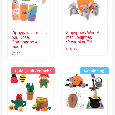
optie
Deze
kan
optie
gekozen
kan
worden
gekozen
op
worden
de
Zippypaws knuffels
Zippypaws Wortel
op
productpagina
o.a. Rosé,
met Konijntjes
de
Champagne &
Verstopknuffel
productpagina
meer!
€
18.95
€
9.95
Dit
product
Tijdelijk uitverkocht
Aanbieding!
Aanbieding!
heeft
meerdere
variaties.
Deze
optie
kan
gekozen