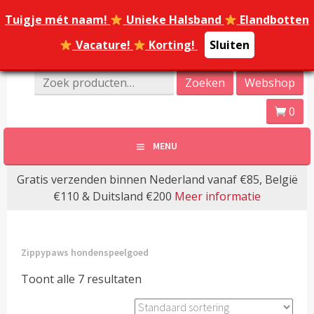
Spring
Tuigje mét naam!
Tuigje mét naam!
Unieke Halsband
Unieke Halsband
Elandbotten
Elandbotten
naar
inhoud
Vacature!
Vacature!
Korting!
Korting!
Sluiten
Sluiten
Online Dierenwinkel Amersfoort
Zoeken
Zoeken
Webshop
Dierenoppas
naar:
0
Amersfoort | Webshop
MENU
bijzondere huisdier
Gratis verzenden binnen Nederland vanaf €85, België
producten!
€110 & Duitsland €200
Meer informatie
Zippypaws hondenspeelgoed
Toont alle 7 resultaten