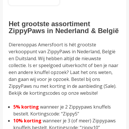
€20.95
Dit
tot
product
€25.95
heeft
Het grootste assortiment
meerdere
ZippyPaws in Nederland & België
variaties.
Deze
Dierenoppas Amersfoort is hét grootste
optie
verkooppunt van ZippyPaws in Nederland, België
kan
en Duitsland. Wij hebben altijd de nieuwste
gekozen
collectie. Is er speelgoed uitverkocht of ben je naar
worden
een andere knuffel opzoek? Laat het ons weten,
op
dan gaan wij voor je opzoek. Bestel bij ons
de
ZippyPaws nu met korting in de aanbieding (Sale).
productpagina
Bekijk de kortingscodes op onze website!
5% korting
wanneer je 2 Zippypaws knuffels
bestelt. Kortingscode: “Zippy5”
10% korting
wanneer je 3 (of meer) Zippypaws
knuffels bestelt. Kortingscode: “zippy10”