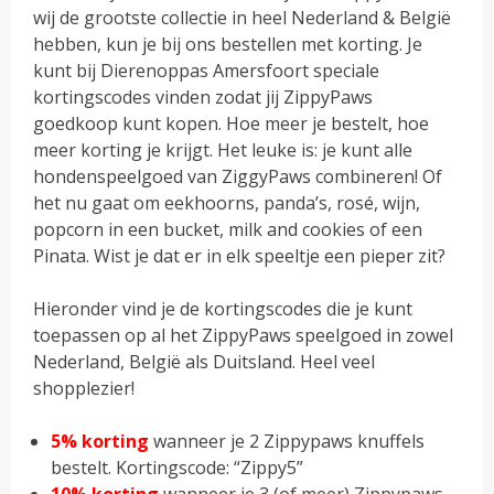
wij de grootste collectie in heel Nederland & België
hebben, kun je bij ons bestellen met korting. Je
kunt bij Dierenoppas Amersfoort speciale
kortingscodes vinden zodat jij ZippyPaws
goedkoop kunt kopen. Hoe meer je bestelt, hoe
meer korting je krijgt. Het leuke is: je kunt alle
hondenspeelgoed van ZiggyPaws combineren! Of
het nu gaat om eekhoorns, panda’s, rosé, wijn,
popcorn in een bucket, milk and cookies of een
Pinata. Wist je dat er in elk speeltje een pieper zit?
Hieronder vind je de kortingscodes die je kunt
toepassen op al het ZippyPaws speelgoed in zowel
Nederland, België als Duitsland. Heel veel
shopplezier!
5% korting
wanneer je 2 Zippypaws knuffels
bestelt. Kortingscode: “Zippy5”
10% korting
wanneer je 3 (of meer) Zippypaws