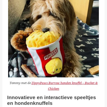
Tommy met de
ZippyPaws Burrow honden knuffel – Bucket &
Chicken
Innovatieve en interactieve speeltjes
en hondenknuffels