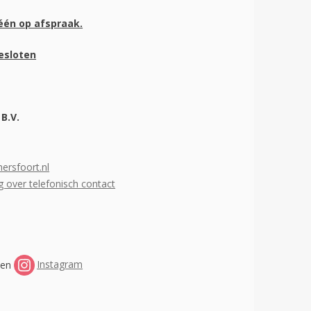
één op afspraak.
gesloten
B.V.
ersfoort.nl
leg over telefonisch contact
en
Instagram