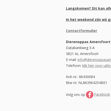
Langskomen? Dit kan all
In het weekend zijn wij 
Contactformulier
Dierenoppas Amersfoort 
Databankweg 3-A
3821 AL Amersfoort
E-mail:
info@dierenoppasam
Telefoon:
klik hier voor uit
KvK-nr.: 86430084
Btw nr: NL863964254B01
Volg ons op
Facebook