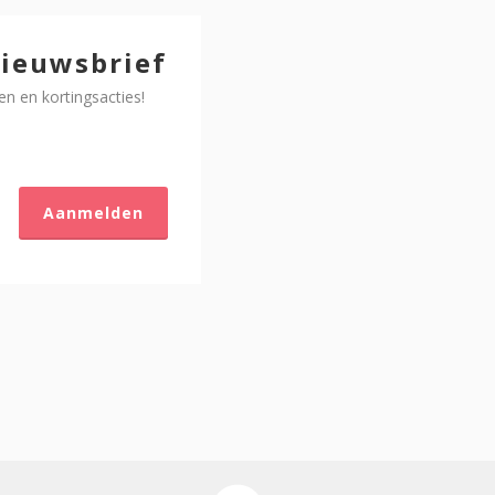
 nieuwsbrief
n en kortingsacties!
Aanmelden