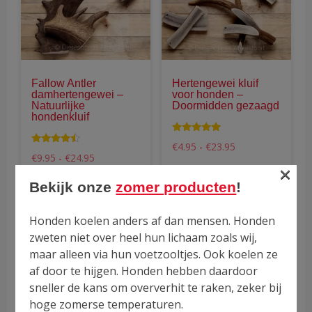
variaties.
vari
Deze
Dez
optie
opti
kan
kan
gekozen
gek
Fallow Antler
Hertengewei kluif
worden
wor
damhertengewei –
voor honden –
op
op
Natuurlijke
Doormidden gezaagd
hondenkluif
de
de
productpagina
pro
Waardering
Prijsklasse:
€
4.95
-
€
23.95
5.00
Waarderin
Prijsklasse:
€4.95
€
9.95
-
€
24.95
uit 5
g
×
€9.95
tot
4.25
tot
€23.95
uit 5
Bekijk onze
zomer producten
!
€24.95
Groot hondenbot
Honden koelen anders af dan mensen. Honden
zweten niet over heel hun lichaam zoals wij,
Als je opzoek bent naar een groot hondenbot of
maar alleen via hun voetzooltjes. Ook koelen ze
een kluif voor een grote hond dat is het Elandbot
af door te hijgen. Honden hebben daardoor
maat XXL heel erg geschikt. Dit is een erg groot
sneller de kans om oververhit te raken, zeker bij
hondenbot geschikt voor grote honden of extreme
hoge zomerse temperaturen.
kluivers (zie ook de foto’s).