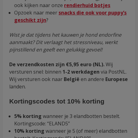
ook kijken naar onze
rendierhuid botjes
Opzoek naar meer
snacks die ook voor puppy’s
geschikt zijn
?
Wist je dat tijdens het kauwen je hond endorfine
aanmaakt? Dit verlaagt het stressniveau, werkt
pijnstillend en geeft een gelukkig gevoel!
De verzendkosten zijn €5,95 euro (NL).
Wij
versturen snel: binnen
1-2 werkdagen
via PostNL.
Wij versturen ook naar
België
en andere
Europese
landen.
Kortingscodes tot 10% korting
5% korting
wanneer je 3 elandbotten bestelt.
Kortingscode: “ELAND5”
10% korting
wanneer je 5 (of meer) elandbotten