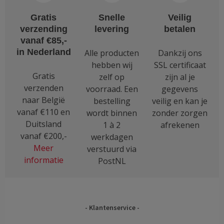
kan
Gratis
Snelle
Veilig
gekozen
verzending
levering
betalen
worden
vanaf €85,-
op
in Nederland
Alle producten
Dankzij ons
de
hebben wij
SSL certificaat
productpagina
Gratis
zelf op
zijn al je
verzenden
voorraad. Een
gegevens
naar België
bestelling
veilig en kan je
vanaf €110 en
wordt binnen
zonder zorgen
Duitsland
1 à 2
afrekenen
vanaf €200,-
werkdagen
Meer
verstuurd via
informatie
PostNL
Klantenservice