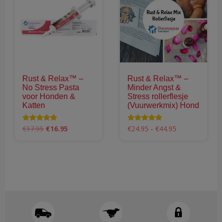
variaties.
Deze
optie
kan
gekozen
worden
Rust & Relax™ –
Rust & Relax™ –
op
No Stress Pasta
Minder Angst &
de
voor Honden &
Stress rollerflesje
productpagina
Katten
(Vuurwerkmix) Hond
Oorspronkelijke
Huidige
Prijsklasse:
Waardering
Waardering
€
17.95
€
16.95
€
24.95
-
€
44.95
5.00
4.66
prijs
prijs
€24.95
uit 5
uit 5
Dit
was:
is:
tot
product
€17.95.
€16.95.
€44.95
heeft
meerdere
variaties.
Deze
optie