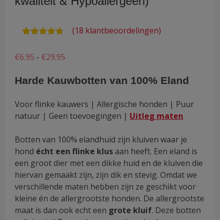
kwaliteit & Hypoallergeen)
(
18
klantbeoordelingen)
Waardering
18
4.67
op 5
Prijsklasse:
€
6.95
-
€
29.95
gebaseerd
op
€6.95
klantbeoordelingen
Harde Kauwbotten van 100% Eland
tot
€29.95
Voor flinke kauwers | Allergische honden | Puur
natuur | Geen toevoegingen |
Uitleg maten
Botten van 100% elandhuid zijn kluiven waar je
hond
écht een flinke klus
aan heeft. Een eland is
een groot dier met een dikke huid en de kluiven die
hiervan gemaakt zijn, zijn dik en stevig. Omdat we
verschillende maten hebben zijn ze geschikt voor
kleine én de allergrootste honden. De allergrootste
maat is dan ook echt een
grote kluif
. Deze botten