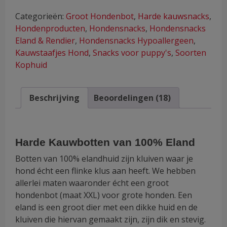
Eland
Categorieën:
Groot Hondenbot
,
Harde kauwsnacks
,
(A-
Hondenproducten
,
Hondensnacks
,
Hondensnacks
kwaliteit
Eland & Rendier
,
Hondensnacks Hypoallergeen
,
&
Kauwstaafjes Hond
,
Snacks voor puppy's
,
Soorten
Hypoallergeen)
Kophuid
aantal
Beschrijving
Beoordelingen (18)
Harde Kauwbotten van 100% Eland
Botten van 100% elandhuid zijn kluiven waar je
hond écht een flinke klus aan heeft. We hebben
allerlei maten waaronder écht een groot
hondenbot (maat XXL) voor grote honden. Een
eland is een groot dier met een dikke huid en de
kluiven die hiervan gemaakt zijn, zijn dik en stevig.