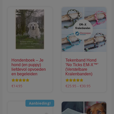
Hondenboek – Je
Tekenband Hond
hond (en puppy)
‘No Ticks EM-X™’
liefdevol opvoeden
(Verstelbare
en begeleiden
Kralenbanden)
Prijsklasse:
Waardering
Waardering
€
14.95
€
25.95
-
€
30.95
4.95
4.69
€25.95
uit 5
uit 5
Dit
tot
product
€30.95
Aanbieding!
heeft
meerdere