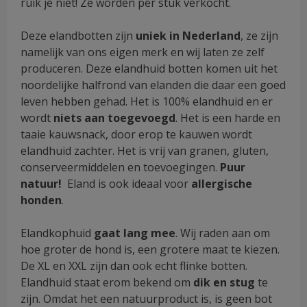
ruik je niet! Ze worden per stuk verkocht.
Deze elandbotten zijn
uniek in Nederland
, ze zijn
namelijk van ons eigen merk en wij laten ze zelf
produceren. Deze elandhuid botten komen uit het
noordelijke halfrond van elanden die daar een goed
leven hebben gehad. Het is 100% elandhuid en er
wordt
niets aan toegevoegd
. Het is een harde en
taaie kauwsnack, door erop te kauwen wordt
elandhuid zachter. Het is vrij van granen, gluten,
conserveermiddelen en toevoegingen.
Puur
natuur!
Eland is ook ideaal voor
allergische
honden
.
Elandkophuid
gaat lang mee
. Wij raden aan om
hoe groter de hond is, een grotere maat te kiezen.
De XL en XXL zijn dan ook echt flinke botten.
Elandhuid staat erom bekend om
dik en stug
te
zijn. Omdat het een natuurproduct is, is geen bot