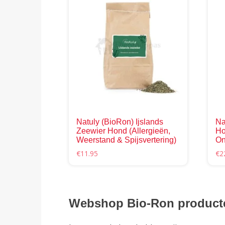
Natuly (BioRon) Ijslands
Na
Zeewier Hond (Allergieën,
Ho
Weerstand & Spijsvertering)
On
€
11.95
€
2
Webshop
Bio-Ron
product