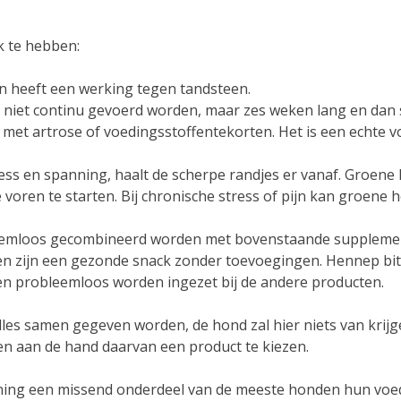
jk te hebben:
en heeft een werking tegen tandsteen.
niet continu gevoerd worden, maar zes weken lang en dan 
n met artrose of voedingsstoffentekorten. Het is een echte 
ess en spanning, haalt de scherpe randjes er vanaf. Groene h
voren te starten. Bij chronische stress of pijn kan groene 
emloos gecombineerd worden met bovenstaande supplement
t en zijn een gezonde snack zonder toevoegingen. Hennep bi
 probleemloos worden ingezet bij de andere producten.
les samen gegeven worden, de hond zal hier niets van krijge
 en aan de hand daarvan een product te kiezen.
ning een missend onderdeel van de meeste honden hun voedi