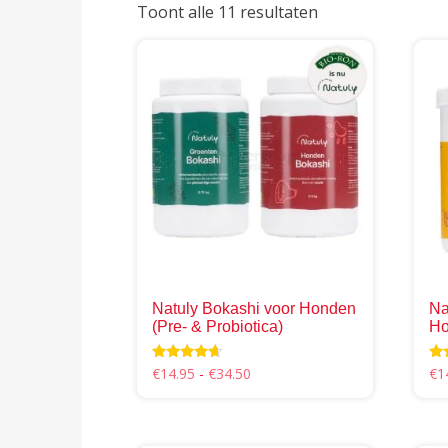
Toont alle 11 resultaten
Natuly Bokashi voor Honden
Na
(Pre- & Probiotica)
Ho
Prijsklasse:
Waardering
Wa
€
14.95
-
€
34.50
€
1
4.46
4.5
€14.95
uit 5
uit
Dit
Dit
tot
product
prod
€34.50