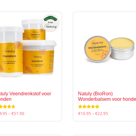
tuly Veendrenkstof voor
Natuly (BioRon)
nden
Wonderbalsem voor hond
Prijsklasse:
Prijsklasse:
ardering
Waardering
4.95
-
€
51.90
€
10.95
-
€
22.95
0
5.00
€14.95
€10.95
 5
uit 5
Dit
tot
tot
uct
product
€51.90
€22.95