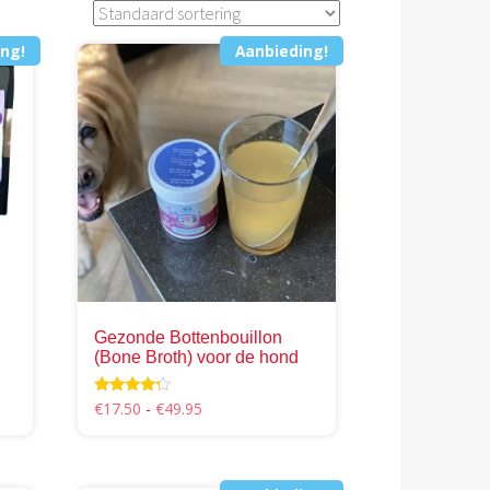
ng!
Aanbieding!
Gezonde Bottenbouillon
(Bone Broth) voor de hond
Prijsklasse:
Waardering
€
17.50
-
€
49.95
4.09
€17.50
uit 5
Dit
tot
product
€49.95