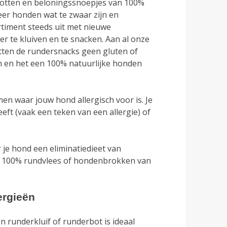
kan
botten en beloningssnoepjes van 100%
gekozen
eer honden wat te zwaar zijn en
worden
rtiment steeds uit met nieuwe
op
 te kluiven en te snacken. Aan al onze
de
tten de rundersnacks geen gluten of
productpagina
n en het een 100% natuurlijke honden
en waar jouw hond allergisch voor is. Je
t (vaak een teken van een allergie) of
 je hond een eliminatiedieet van
aar 100% rundvlees of hondenbrokken van
ergieën
en runderkluif of runderbot is ideaal