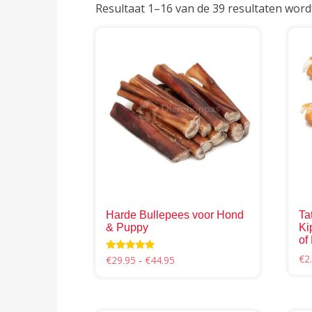
Resultaat 1–16 van de 39 resultaten wor
Harde Bullepees voor Hond
Ta
& Puppy
Ki
of 
€
2
Prijsklasse:
Waardering
€
29.95
-
€
44.95
4.67
€29.95
uit 5
Dit
Dit
tot
prod
product
€44.95