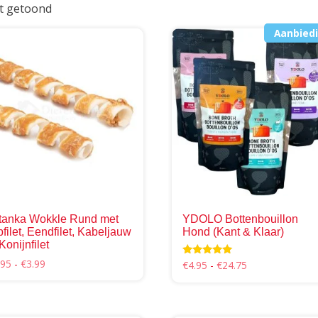
dt getoond
Aanbiedi
tanka Wokkle Rund met
YDOLO Bottenbouillon
pfilet, Eendfilet, Kabeljauw
Hond (Kant & Klaar)
Konijnfilet
Prijsklasse:
.95
-
€
3.99
Prijsklasse:
Waardering
€
4.95
-
€
24.75
5.00
€2.95
€4.95
uit 5
Dit
tot
tot
uct
€3.99
product
€24.75