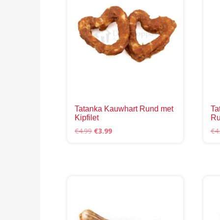
Dez
opti
kan
gek
wor
op
de
prod
Tatanka Kauwhart Rund met
Ta
Kipfilet
Ru
Oorspronkelijke
Huidige
€
4.99
€
3.99
€
4
prijs
prijs
was:
is:
€4.99.
€3.99.