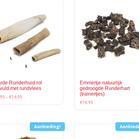
t
heeft
rdere
meerdere
ties.
variaties.
e
Deze
e
optie
kan
ozen
gekozen
den
worden
op
de
uctpagina
productpagina
rde Runderhuid rol
Emmertje natuurlijk
vuld met rundvlees
gedroogde Runderhart
(trainertjes)
Prijsklasse:
.95
-
€
14.95
€
16.95
€5.95
tot
uct
€14.95
t
Aanbieding!
Aanbiedi
rdere
ties.