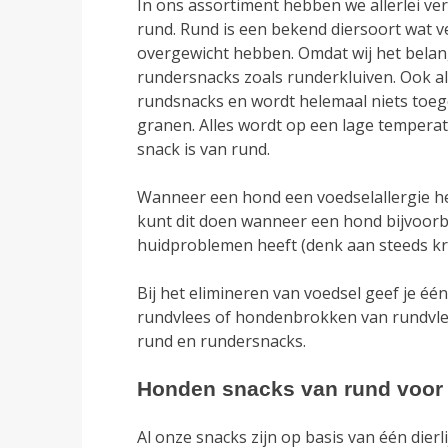
In ons assortiment hebben we allerlei v
kan
rund. Rund is een bekend diersoort wat v
gekozen
overgewicht hebben. Omdat wij het belang
worden
rundersnacks zoals runderkluiven. Ook a
op
rundsnacks en wordt helemaal niets toeg
de
granen. Alles wordt op een lage tempera
productpagina
snack is van rund.
Wanneer een hond een voedselallergie hee
kunt dit doen wanneer een hond bijvoorb
huidproblemen heeft (denk aan steeds kr
Bij het elimineren van voedsel geef je é
rundvlees of hondenbrokken van rundvlee
rund en rundersnacks.
Honden snacks van rund voor 
Al onze snacks zijn op basis van één dierli