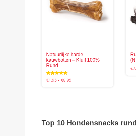
Natuurlijke harde
Ru
kauwbotten – Kluif 100%
(N
Rund
€
7
Prijsklasse:
Waardering
€
1.95
-
€
8.95
5.00
€1.95
uit 5
Dit
tot
product
€8.95
heeft
meerdere
variaties.
Top 10 Hondensnacks rund 
Deze
optie