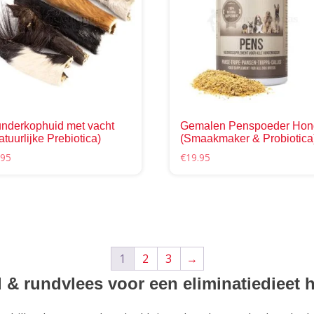
kan
gekozen
worden
op
de
productpagina
nderkophuid met vacht
Gemalen Penspoeder Hon
atuurlijke Prebiotica)
(Smaakmaker & Probiotica
.95
€
19.95
1
2
3
→
& rundvlees voor een eliminatiedieet 