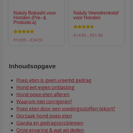
kan
kan
gekozen
gek
Natuly Bokashi voor
Natuly Veendrenkstof
worden
wor
Honden (Pre- &
voor Honden
op
op
Probiotica)
de
de
Waardering
Prijsklasse:
€
14.95
-
€
51.90
productpagina
pro
4.50
Waardering
Prijsklasse:
€14.95
€
14.95
-
€
34.50
uit 5
4.46
€14.95
tot
uit 5
tot
€51.90
€34.50
Inhoudsopgave
Poep eten is geen vreemd gedrag
Hond eet eigen ontlasting
Hond poep eten afleren
Waarom niet corrigeren?
Poep eten door een voedingsstoffen tekort?
Oorzaak hond poep eten
Giardia en gedragsproblemen
Onze ervaring & wat wij deden