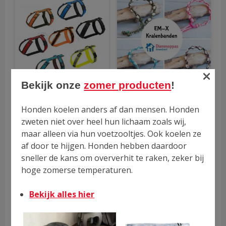
product
pro
heeft
hee
meerdere
mee
variaties.
vari
Deze
Dez
optie
opti
×
kan
kan
Bekijk onze
zomer producten
!
gekozen
gek
Volledig gevoerd luxe
Tekenband Hond ‘No
worden
wor
Honden koelen anders af dan mensen. Honden
tuigje Y-vorm Anny-X
Ticks EM-X™’
op
op
(Verstelbare
zweten niet over heel hun lichaam zoals wij,
Kralenbanden)
de
de
maar alleen via hun voetzooltjes. Ook koelen ze
Waardering
Prijsklasse:
€
39.95
-
€
53.95
productpagina
pro
4.94
af door te hijgen. Honden hebben daardoor
€39.95
uit 5
Waardering
tot
Prijsklasse:
€
25.95
-
€
30.95
sneller de kans om oververhit te raken, zeker bij
4.69
€53.95
€25.95
uit 5
hoge zomerse temperaturen.
tot
€30.95
Dit
Dit
Bekijk alles hier
product
pro
heeft
hee
meerdere
mee