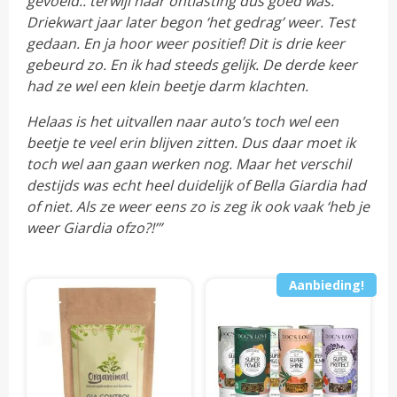
gevoeld.. terwijl haar ontlasting dus goed was.
Driekwart jaar later begon ‘het gedrag’ weer. Test
gedaan. En ja hoor weer positief! Dit is drie keer
gebeurd zo. En ik had steeds gelijk. De derde keer
had ze wel een klein beetje darm klachten.
Helaas is het uitvallen naar auto’s toch wel een
beetje te veel erin blijven zitten. Dus daar moet ik
toch wel aan gaan werken nog. Maar het verschil
destijds was echt heel duidelijk of Bella Giardia had
of niet. Als ze weer eens zo is zeg ik ook vaak ‘heb je
weer Giardia ofzo?!’”
Aanbieding!
Dit
Dit
product
pro
heeft
hee
meerdere
mee
variaties.
vari
Deze
Dez