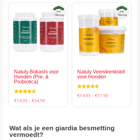
€17.95
Dit
Dit
product
pro
heeft
hee
meerdere
mee
variaties.
vari
Deze
Dez
optie
opti
kan
kan
gekozen
gek
Natuly Bokashi voor
Natuly Veendrenkstof
worden
wor
Honden (Pre- &
voor Honden
op
op
Probiotica)
de
de
Waardering
Prijsklasse:
€
14.95
-
€
51.90
productpagina
pro
4.50
Waardering
Prijsklasse:
€14.95
€
14.95
-
€
34.50
uit 5
4.46
€14.95
tot
uit 5
tot
€51.90
€34.50
Wat als je een giardia besmetting
vermoedt?