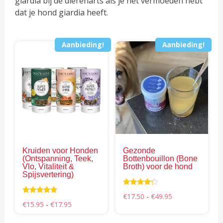
giardia bij de dierenarts als je het vermoeden hebt
dat je hond giardia heeft.
Aanbieding!
Aanbieding!
Dit
Dit
product
pro
heeft
hee
meerdere
mee
variaties.
vari
Deze
Dez
optie
opti
kan
kan
gekozen
gek
Kruiden voor Honden
Gezonde
worden
wor
(Ontspanning, Teek,
Bottenbouillon (Bone
op
op
Vlo, Vitaliteit &
Broth) voor de hond
Spijsvertering)
de
de
productpagina
pro
Waarderin
Prijsklasse:
€
17.50
-
€
49.95
g
Waardering
Prijsklasse:
€17.50
€
15.95
-
€
17.95
4.09
5.00
€15.95
tot
uit 5
uit 5
tot
€49.95