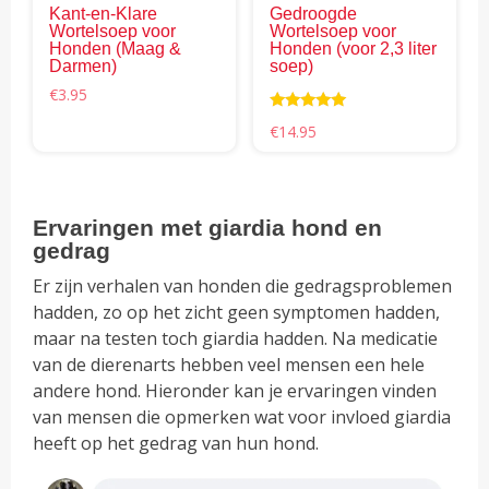
Kant-en-Klare
Gedroogde
Wortelsoep voor
Wortelsoep voor
Honden (Maag &
Honden (voor 2,3 liter
Darmen)
soep)
€
3.95
Waardering
€
14.95
5.00
uit 5
Ervaringen met giardia hond en
gedrag
Er zijn verhalen van honden die gedragsproblemen
hadden, zo op het zicht geen symptomen hadden,
maar na testen toch giardia hadden. Na medicatie
van de dierenarts hebben veel mensen een hele
andere hond. Hieronder kan je ervaringen vinden
van mensen die opmerken wat voor invloed giardia
heeft op het gedrag van hun hond.