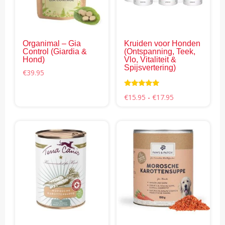
optie
opti
kan
kan
gekozen
gek
Organimal – Gia
Kruiden voor Honden
worden
wor
Control (Giardia &
(Ontspanning, Teek,
op
op
Hond)
Vlo, Vitaliteit &
Spijsvertering)
de
de
€
39.95
productpagina
pro
Waardering
Prijsklasse:
€
15.95
-
€
17.95
5.00
€15.95
uit 5
tot
€17.95