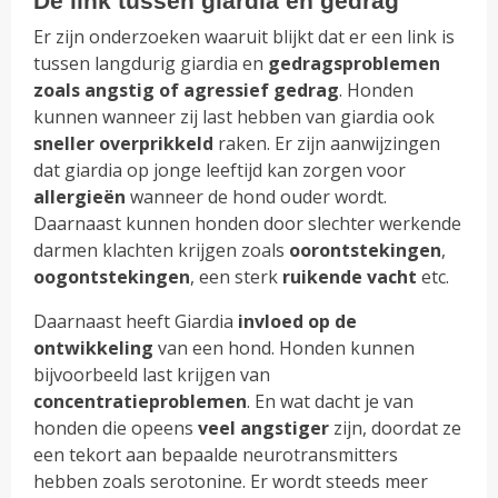
De link tussen giardia en gedrag
Er zijn onderzoeken waaruit blijkt dat er een link is
tussen langdurig giardia en
gedragsproblemen
zoals angstig of agressief gedrag
. Honden
kunnen wanneer zij last hebben van giardia ook
sneller overprikkeld
raken. Er zijn aanwijzingen
dat giardia op jonge leeftijd kan zorgen voor
allergieën
wanneer de hond ouder wordt.
Daarnaast kunnen honden door slechter werkende
darmen klachten krijgen zoals
oorontstekingen
,
oogontstekingen
, een sterk
ruikende
vacht
etc.
Daarnaast heeft Giardia
invloed op de
ontwikkeling
van een hond. Honden kunnen
bijvoorbeeld last krijgen van
concentratieproblemen
. En wat dacht je van
honden die opeens
veel angstiger
zijn, doordat ze
een tekort aan bepaalde neurotransmitters
hebben zoals serotonine. Er wordt steeds meer