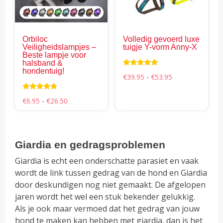
optie
opti
kan
kan
gekozen
gek
Orbiloc
Volledig gevoerd luxe
worden
wor
Veiligheidslampjes –
tuigje Y-vorm Anny-X
op
op
Beste lampje voor
halsband &
de
de
hondentuig!
Waardering
Prijsklasse:
€
39.95
-
€
53.95
productpagina
pro
4.94
€39.95
uit 5
tot
Waardering
Prijsklasse:
€53.95
€
6.95
-
€
26.50
4.58
€6.95
uit 5
tot
€26.50
Giardia en gedragsproblemen
Giardia is echt een onderschatte parasiet en vaak
wordt de link tussen gedrag van de hond en Giardia
door deskundigen nog niet gemaakt. De afgelopen
jaren wordt het wel een stuk bekender gelukkig.
Als je ook maar vermoed dat het gedrag van jouw
hond te maken kan hebben met giardia, dan is het