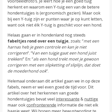
voorbeeldfoto’s. Je leert hoe je een goed tuig
herkent en waarom een Y-tuig een van de betere
hondentuigjes is (ergonomisch gezien). Maar ook
bij een Y-tuig zijn er punten waar je op kunt letten,
want ook niet élk Y-tuig is geschikt voor een hond.
Helaas gaan er in hondenland nog steeds
fabeltjes rond over een tuigje
, zoals: “
met een
harnas heb je geen controle en kan je niet
corrigeren
“. “V
an een tuigje gaat een hond juist
trekken!
” En: “
als een hond trekt moet je gewoon
corrigeren met een slipketting of sliplijn, dat doet
de moederhond ook
“.
Helemaal onderaan dit artikel gaan we in op deze
fabels, neem er wel even goed de tijd voor. Dit
artikel over het herkennen van goede
hondentuigjes bevat veel
interessante
&
nuttige
maar ook
confronterende
informatie die niet elk
baasje weet. Wij hopen meer bewustwording te