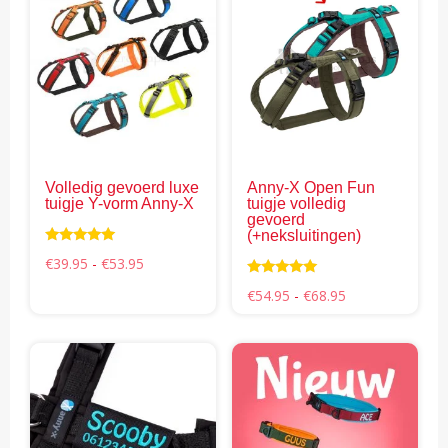
product
pro
heeft
hee
meerdere
mee
variaties.
vari
Deze
Dez
optie
opti
kan
kan
gekozen
gek
Volledig gevoerd luxe
Anny-X Open Fun
worden
wor
tuigje Y-vorm Anny-X
tuigje volledig
op
op
gevoerd
(+neksluitingen)
de
de
Waardering
Prijsklasse:
€
39.95
-
€
53.95
productpagina
pro
4.94
€39.95
uit 5
Waardering
tot
Prijsklasse:
€
54.95
-
€
68.95
5.00
€53.95
€54.95
uit 5
tot
€68.95
Dit
Dit
product
pro
heeft
hee
meerdere
mee