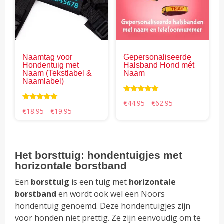
variaties.
vari
Deze
Dez
optie
opti
kan
kan
gekozen
gek
Naamtag voor
Gepersonaliseerde
worden
wor
Hondentuig met
Halsband Hond mét
op
op
Naam (Tekstlabel &
Naam
Naamlabel)
de
de
productpagina
pro
Waardering
Prijsklasse:
€
44.95
-
€
62.95
4.85
Waardering
Prijsklasse:
€44.95
€
18.95
-
€
19.95
uit 5
4.98
€18.95
tot
uit 5
tot
€62.95
€19.95
Het borsttuig: hondentuigjes met
horizontale borstband
Een
borsttuig
is een tuig met
horizontale
borstband
en wordt ook wel een Noors
hondentuig genoemd. Deze hondentuigjes zijn
voor honden niet prettig. Ze zijn eenvoudig om te