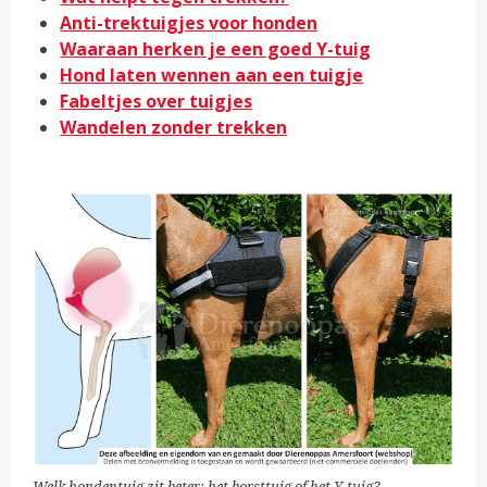
Anti-trektuigjes voor honden
Waaraan herken je een goed Y-tuig
Hond laten wennen aan een tuigje
Fabeltjes over tuigjes
Wandelen zonder trekken
Welk hondentuig zit beter: het borsttuig of het Y-tuig?