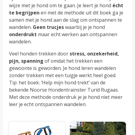
wijze met je hond om te gaan. Je leert je hond
écht
te
begrijpen
en met de methode uit dit boek ga je
samen met je hond aan de slag om ontspannen te
wandelen.
Geen
trucjes
waarbij je je hond
onderdrukt
maar echt werken aan ontspannen
wandelen.
Veel honden trekken door
stress, onzekerheid,
pijn, spanning
of omdat het trekken een
gewoonte is geworden. Je hond leren wandelen
zonder trekken met een tuigje werkt heel goed.
Tip: het boek: ‘Help mijn hond trekt’ van de
bekende Noorse Hondentrainster Turid Rugaas.
Met deze methode onderdruk je je hond niet meer
leer je echt ontspannen wandelen.
Dit
Dit
product
pro