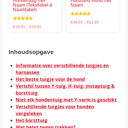
Hondentuig met
Halsband Hond mét
op
op
Naam (Tekstlabel &
Naam
Naamlabel)
de
de
productpagina
pro
Waardering
Prijsklasse:
€
44.95
-
€
62.95
4.85
Waardering
Prijsklasse:
€44.95
€
18.95
-
€
19.95
uit 5
4.98
€18.95
tot
uit 5
tot
€62.95
€19.95
Inhoudsopgave
Informatie over verschillende tuigjes en
harnassen
Het beste tuigje voor de hond
Verschil tussen Y-tuig, H-tuig, instaptuig &
borsttuig
Niet elk hondentuig met Y-vorm is geschikt
Verschillende tuigjes voor honden
vergeleken
Het borsttuig
Wat helpt tegen trekken?