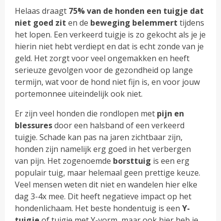
Helaas draagt
75% van de honden een tuigje dat
niet goed zit
en de
beweging belemmert
tijdens
het lopen. Een verkeerd tuigje is zo gekocht als je je
hierin niet hebt verdiept en dat is echt zonde van je
geld. Het zorgt voor veel ongemakken en heeft
serieuze gevolgen voor de gezondheid op lange
termijn, wat voor de hond niet fijn is, en voor jouw
portemonnee uiteindelijk ook niet.
Er zijn veel honden die rondlopen met
pijn en
blessures
door een halsband of een verkeerd
tuigje. Schade kan pas na jaren zichtbaar zijn,
honden zijn namelijk erg goed in het verbergen
van pijn. Het zogenoemde
borsttuig
is een erg
populair tuig, maar helemaal geen prettige keuze.
Veel mensen weten dit niet en wandelen hier elke
dag 3-4x mee. Dit heeft negatieve impact op het
hondenlichaam. Het beste hondentuig is een
Y-
tuigje
of tuigje met Y-vorm, maar ook hier heb je