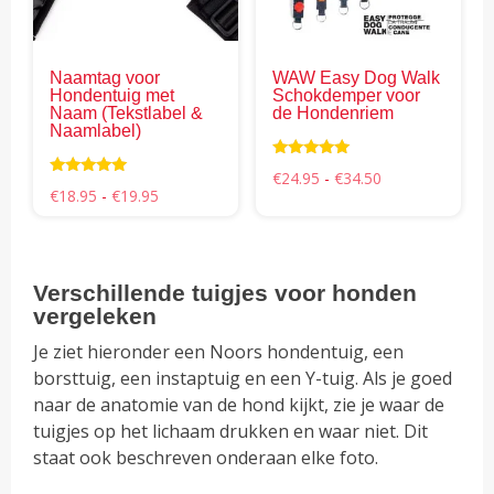
optie
opti
kan
kan
gekozen
gek
Naamtag voor
WAW Easy Dog Walk
worden
wor
Hondentuig met
Schokdemper voor
op
op
Naam (Tekstlabel &
de Hondenriem
Naamlabel)
de
de
productpagina
pro
Waardering
Prijsklasse:
€
24.95
-
€
34.50
4.80
Waardering
Prijsklasse:
€24.95
€
18.95
-
€
19.95
uit 5
4.98
€18.95
tot
uit 5
tot
€34.50
€19.95
Verschillende tuigjes voor honden
vergeleken
Je ziet hieronder een Noors hondentuig, een
borsttuig, een instaptuig en een Y-tuig. Als je goed
naar de anatomie van de hond kijkt, zie je waar de
tuigjes op het lichaam drukken en waar niet. Dit
staat ook beschreven onderaan elke foto.