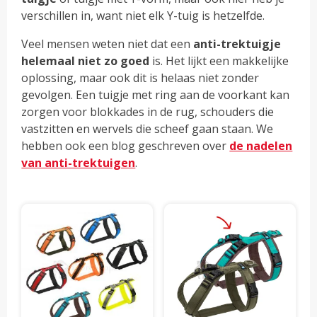
verschillen in, want niet elk Y-tuig is hetzelfde.
Veel mensen weten niet dat een
anti-trektuigje
helemaal niet zo goed
is. Het lijkt een makkelijke
oplossing, maar ook dit is helaas niet zonder
gevolgen. Een tuigje met ring aan de voorkant kan
zorgen voor blokkades in de rug, schouders die
vastzitten en wervels die scheef gaan staan. We
hebben ook een blog geschreven over
de nadelen
van anti-trektuigen
.
Dit
Dit
product
pro
heeft
hee
meerdere
mee
variaties.
vari
Deze
Dez
optie
opti