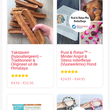
Dit
Dit
product
pro
heeft
hee
meerdere
mee
variaties.
vari
Deze
Dez
optie
opti
kan
kan
gekozen
gek
Yakstaven
Rust & Relax™ –
worden
wor
(hypoallergeen) –
Minder Angst &
op
op
Traditioneel &
Stress rollerflesje
Origineel uit de
(Vuurwerkmix) Hond
de
de
Himalaya
productpagina
pro
Waardering
Prijsklasse:
€
24.95
-
€
44.95
4.66
Waardering
Prijsklasse:
€24.95
€
4.50
-
€
32.50
uit 5
4.88
€4.50
tot
uit 5
tot
€44.95
€32.50
Dit
pro
hee