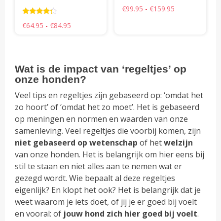
op
op
Prijsklasse:
€
99.95
-
€
159.95
de
de
€99.95
Waarderin
tot
Prijsklasse:
€
64.95
-
€
84.95
productpagina
pro
g
€159.95
€64.95
4.00
tot
uit 5
€84.95
Wat is de impact van ‘regeltjes’ op
onze honden?
Veel tips en regeltjes zijn gebaseerd op: ‘omdat het
zo hoort’ of ‘omdat het zo moet’. Het is gebaseerd
op meningen en normen en waarden van onze
samenleving. Veel regeltjes die voorbij komen, zijn
niet gebaseerd op wetenschap
of het
welzijn
van onze honden. Het is belangrijk om hier eens bij
stil te staan en niet alles aan te nemen wat er
gezegd wordt. Wie bepaalt al deze regeltjes
eigenlijk? En klopt het ook? Het is belangrijk dat je
weet waarom je iets doet, of jij je er goed bij voelt
en vooral: of
jouw hond zich hier goed bij voelt
.