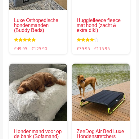
optie
opti
kan
kan
gekozen
gek
Luxe Orthopedische
Hugglefleece fleece
worden
wor
hondenmanden
mat hond (zacht &
op
op
(Buddy Beds)
extra dik!)
de
de
productpagina
pro
Waardering
Waarderi
Prijsklasse:
Prijsklasse:
€
49.95
-
€
125.90
€
39.95
-
€
115.95
5.00
ng
€49.95
€39.95
uit 5
3.83
tot
tot
uit 5
€125.90
€115.95
Dit
Dit
product
pro
heeft
hee
meerdere
mee
variaties.
vari
Deze
Dez
optie
opti
kan
kan
gekozen
gek
Hondenmand voor op
ZeeDog Air Bed Luxe
worden
wor
de bank (Sofamand)
Hondenstretchers