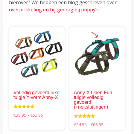
hierover? We hebben een blog geschreven over
overprikkeling en bijtgedrag bij puppy’s
.
Dit
Dit
product
pro
heeft
hee
meerdere
mee
variaties.
vari
Deze
Dez
optie
opti
kan
kan
gekozen
gek
Volledig gevoerd luxe
Anny-X Open Fun
worden
wor
tuigje Y-vorm Anny-X
tuigje volledig
op
op
gevoerd
(+neksluitingen)
de
de
Waardering
Prijsklasse:
€
39.95
-
€
53.95
productpagina
pro
4.94
€39.95
uit 5
Waardering
tot
Prijsklasse:
€
54.95
-
€
68.95
5.00
€53.95
€54.95
uit 5
tot