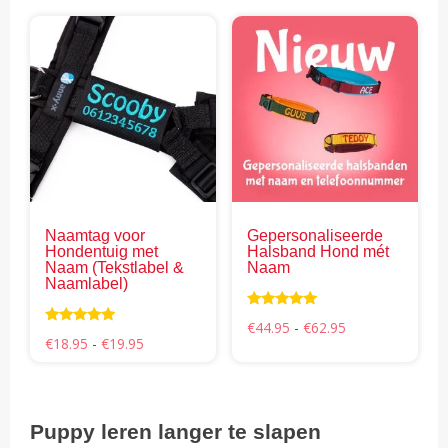
€68.95
Dit
Dit
product
pro
heeft
hee
meerdere
mee
variaties.
vari
Deze
Dez
optie
opti
kan
kan
gekozen
gek
Naamtag voor
Gepersonaliseerde
worden
wor
Hondentuig met
Halsband Hond mét
op
op
Naam (Tekstlabel &
Naam
Naamlabel)
de
de
productpagina
pro
Waardering
Prijsklasse:
€
44.95
-
€
62.95
4.85
Waardering
Prijsklasse:
€44.95
€
18.95
-
€
19.95
uit 5
4.98
€18.95
tot
uit 5
tot
€62.95
€19.95
Puppy leren langer te slapen