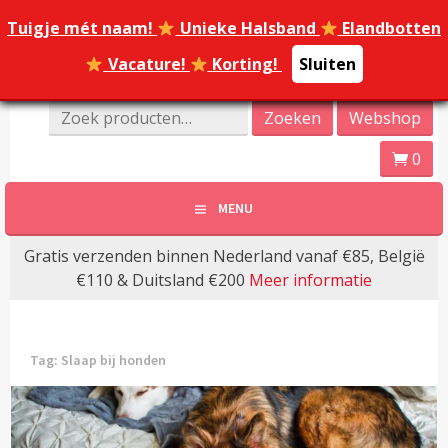
Spring
Tuigje mét naam!
Tuigje mét naam!
Unieke Halsband
Unieke Halsband
Elandbotten
Elandbotten
naar
inhoud
Vacature!
Vacature!
Korting!
Korting!
Sluiten
Sluiten
Online Dierenwinkel Amersfoort
Zoeken
Zoeken
Webshop
Dierenoppas
naar:
0
Amersfoort | Webshop
MENU
bijzondere huisdier
Gratis verzenden binnen Nederland vanaf €85, België
producten!
€110 & Duitsland €200
Meer informatie
Tag:
Slaap bij honden