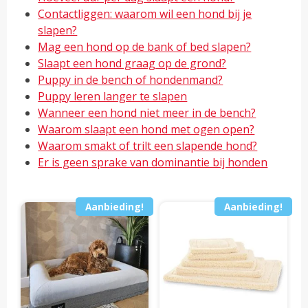
Contactliggen: waarom wil een hond bij je
slapen?
Mag een hond op de bank of bed slapen?
Slaapt een hond graag op de grond?
Puppy in de bench of hondenmand?
Puppy leren langer te slapen
Wanneer een hond niet meer in de bench?
Waarom slaapt een hond met ogen open?
Waarom smakt of trilt een slapende hond?
Er is geen sprake van dominantie bij honden
Aanbieding!
Aanbieding!
Dit
Dit
product
pro
heeft
hee
meerdere
mee
variaties.
vari
Deze
Dez