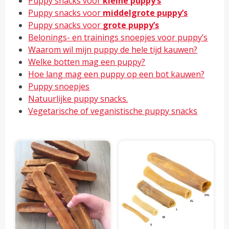
Puppy snacks voor
kleine puppy’s
Puppy snacks voor
middelgrote puppy’s
Puppy snacks voor
grote puppy’s
Belonings- en trainings snoepjes voor puppy’s
Waarom wil mijn puppy de hele tijd kauwen?
Welke botten mag een puppy?
Hoe lang mag een puppy op een bot kauwen?
Puppy snoepjes
Natuurlijke puppy snacks.
Vegetarische of veganistische puppy snacks
Dit
Dit
product
pro
heeft
hee
meerdere
mee
variaties.
vari
Deze
Dez
optie
opti