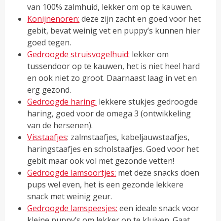
van 100% zalmhuid, lekker om op te kauwen.
Konijnenoren:
deze zijn zacht en goed voor het
gebit, bevat weinig vet en puppy’s kunnen hier
goed tegen.
Gedroogde struisvogelhuid:
lekker om
tussendoor op te kauwen, het is niet heel hard
en ook niet zo groot. Daarnaast laag in vet en
erg gezond.
Gedroogde haring:
lekkere stukjes gedroogde
haring, goed voor de omega 3 (ontwikkeling
van de hersenen).
Visstaafjes
: zalmstaafjes, kabeljauwstaafjes,
haringstaafjes en scholstaafjes. Goed voor het
gebit maar ook vol met gezonde vetten!
Gedroogde lamsoortjes:
met deze snacks doen
pups wel even, het is een gezonde lekkere
snack met weinig geur.
Gedroogde lamspeesjes:
een ideale snack voor
kleine puppy’s om lekker op te kluiven. Gaat