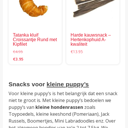
vari
Dez
opti
kan
gek
Tatanka kluif
Harde kauwsnack –
wor
Croissantje Rund met
Hertenkophuid A-
op
Kipfilet
kwaliteit
de
€
4.95
€
13.95
pro
Oorspronkelijke
Huidige
€
3.95
prijs
prijs
was:
is:
€4.95.
€3.95.
Snacks voor
kleine puppy’s
Voor kleine puppy’s is het belangrijk dat een snack
niet te groot is. Met kleine puppy’s bedoelen we
puppy’s van
kleine hondenrassen
zoals
Toypoedels, kleine keeshond (Pomeriaan), Jack
Russels, Boomertjes, Mini Labradoodles enz. Over
het algemeen hondjes van zo’n 2 tot 7,5kg. We