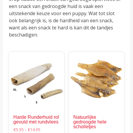
een snack van gedroogde huid is vaak een
uitstekende keuze voor een puppy. Wat tot slot
ook belangrijk is, is de hardheid van een snack,
want als een snack te hard is kan dit de tandjes
beschadigen.
Dit
product
heeft
meerdere
variaties.
Deze
optie
kan
gekozen
Harde Runderhuid rol
Natuurlijke
worden
gevuld met rundvlees
gedroogde hele
op
scholletjes
Prijsklasse:
€
5.95
-
€
14.95