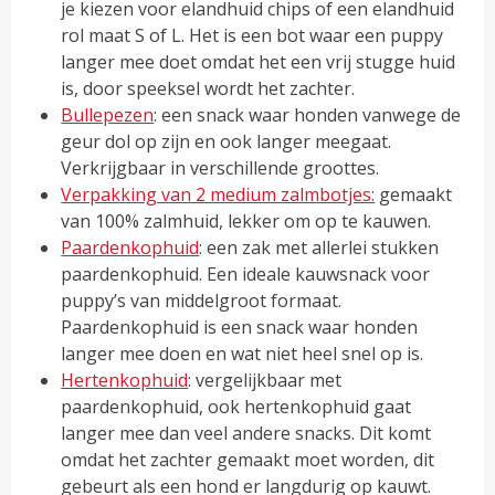
je kiezen voor elandhuid chips of een elandhuid
rol maat S of L. Het is een bot waar een puppy
langer mee doet omdat het een vrij stugge huid
is, door speeksel wordt het zachter.
Bullepezen
: een snack waar honden vanwege de
geur dol op zijn en ook langer meegaat.
Verkrijgbaar in verschillende groottes.
Verpakking van 2 medium zalmbotjes:
gemaakt
van 100% zalmhuid, lekker om op te kauwen.
Paardenkophuid
: een zak met allerlei stukken
paardenkophuid. Een ideale kauwsnack voor
puppy’s van middelgroot formaat.
Paardenkophuid is een snack waar honden
langer mee doen en wat niet heel snel op is.
Hertenkophuid
: vergelijkbaar met
paardenkophuid, ook hertenkophuid gaat
langer mee dan veel andere snacks. Dit komt
omdat het zachter gemaakt moet worden, dit
gebeurt als een hond er langdurig op kauwt.