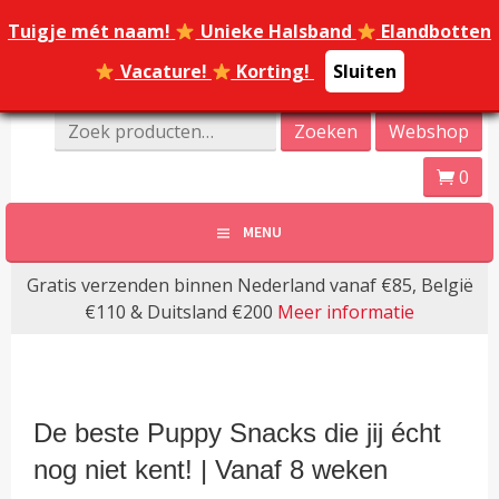
Spring
Tuigje mét naam!
Tuigje mét naam!
Unieke Halsband
Unieke Halsband
Elandbotten
Elandbotten
naar
inhoud
Vacature!
Vacature!
Korting!
Korting!
Sluiten
Sluiten
Online Dierenwinkel Amersfoort
Zoeken
Zoeken
Webshop
Dierenoppas
naar:
0
Amersfoort | Webshop
MENU
bijzondere huisdier
Gratis verzenden binnen Nederland vanaf €85, België
producten!
€110 & Duitsland €200
Meer informatie
De beste Puppy Snacks die jij écht
nog niet kent! | Vanaf 8 weken