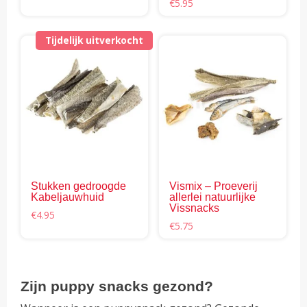
de
€5.95
€
5.95
tot
productpagina
€14.95
Tijdelijk uitverkocht
Stukken gedroogde
Vismix – Proeverij
Kabeljauwhuid
allerlei natuurlijke
Vissnacks
€
4.95
€
5.75
Zijn puppy snacks gezond?