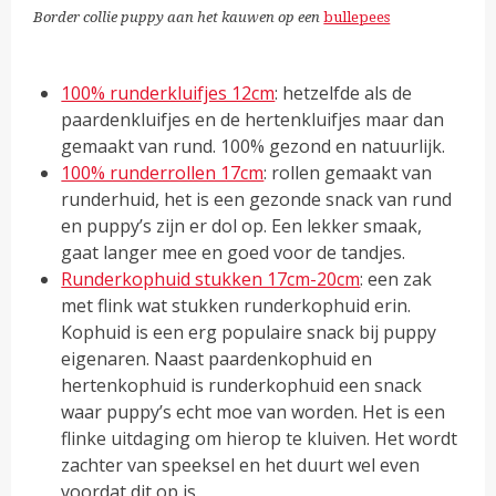
Border collie puppy aan het kauwen op een
bullepees
100% runderkluifjes 12cm
: hetzelfde als de
paardenkluifjes en de hertenkluifjes maar dan
gemaakt van rund. 100% gezond en natuurlijk.
100% runderrollen 17cm
: rollen gemaakt van
runderhuid, het is een gezonde snack van rund
en puppy’s zijn er dol op. Een lekker smaak,
gaat langer mee en goed voor de tandjes.
Runderkophuid stukken 17cm-20cm
: een zak
met flink wat stukken runderkophuid erin.
Kophuid is een erg populaire snack bij puppy
eigenaren. Naast paardenkophuid en
hertenkophuid is runderkophuid een snack
waar puppy’s echt moe van worden. Het is een
flinke uitdaging om hierop te kluiven. Het wordt
zachter van speeksel en het duurt wel even
voordat dit op is.