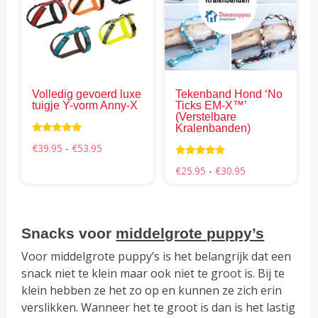
variaties.
vari
Deze
Dez
optie
opti
kan
kan
gekozen
gek
Volledig gevoerd luxe
Tekenband Hond ‘No
worden
wor
tuigje Y-vorm Anny-X
Ticks EM-X™’
op
op
(Verstelbare
Kralenbanden)
de
de
Waardering
Prijsklasse:
€
39.95
-
€
53.95
productpagina
pro
4.94
€39.95
uit 5
Waardering
tot
Prijsklasse:
€
25.95
-
€
30.95
4.69
€53.95
€25.95
uit 5
tot
€30.95
Snacks
voor
middelgrote puppy’s
Voor middelgrote puppy’s is het belangrijk dat een
snack niet te klein maar ook niet te groot is. Bij te
klein hebben ze het zo op en kunnen ze zich erin
verslikken. Wanneer het te groot is dan is het lastig