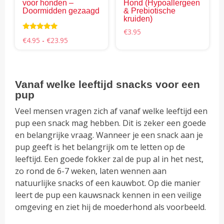
voor honden –
Hond (Hypoallergeen
op
op
Doormidden gezaagd
& Prebiotische
kruiden)
de
de
€
3.95
productpagina
pro
Waardering
Prijsklasse:
€
4.95
-
€
23.95
5.00
€4.95
uit 5
tot
€23.95
Vanaf welke leeftijd snacks voor een
pup
Veel mensen vragen zich af vanaf welke leeftijd een
pup een snack mag hebben. Dit is zeker een goede
en belangrijke vraag. Wanneer je een snack aan je
pup geeft is het belangrijk om te letten op de
leeftijd. Een goede fokker zal de pup al in het nest,
zo rond de 6-7 weken, laten wennen aan
natuurlijke snacks of een kauwbot. Op die manier
leert de pup een kauwsnack kennen in een veilige
omgeving en ziet hij de moederhond als voorbeeld.