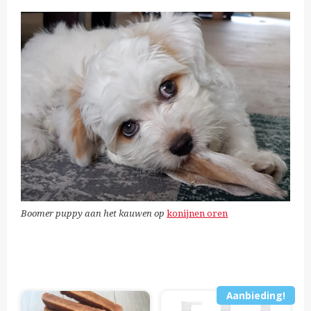
Boomer puppy aan het kauwen op
konijnen oren
Aanbieding!
Dit
Dit