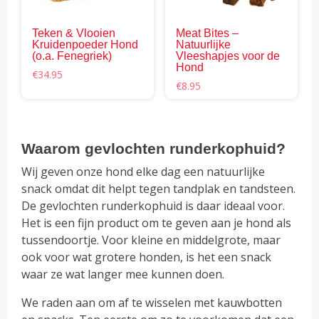
kan
gek
Teken & Vlooien
Meat Bites –
wor
Kruidenpoeder Hond
Natuurlijke
op
(o.a. Fenegriek)
Vleeshapjes voor de
Hond
de
€
34.95
€
8.95
pro
Waarom gevlochten runderkophuid?
Wij geven onze hond elke dag een natuurlijke
snack omdat dit helpt tegen tandplak en tandsteen.
De gevlochten runderkophuid is daar ideaal voor.
Het is een fijn product om te geven aan je hond als
tussendoortje. Voor kleine en middelgrote, maar
ook voor wat grotere honden, is het een snack
waar ze wat langer mee kunnen doen.
We raden aan om af te wisselen met kauwbotten