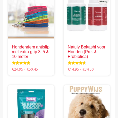
Hondenriem antislip
Natuly Bokashi voor
met extra grip 3, 5 &
Honden (Pre- &
10 meter
Probiotica)
Prijsklasse:
Prijsklasse:
Waardering
Waardering
€
24.95
-
€
50.45
€
14.95
-
€
34.50
4.59
4.46
€24.95
€14.95
uit 5
uit 5
Dit
Dit
tot
tot
product
product
€50.45
€34.50
heeft
heeft
meerdere
meerdere
variaties.
variaties.
Deze
Deze
optie
optie