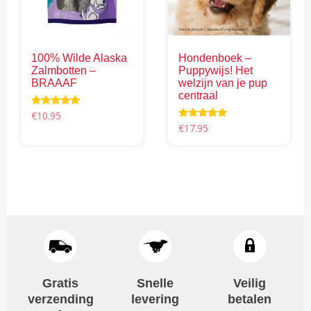
kan
kan
gekozen
gekozen
worden
worden
100% Wilde Alaska
Hondenboek –
op
op
Zalmbotten –
Puppywijs! Het
de
de
BRAAAF
welzijn van je pup
productpagina
productpagina
centraal
Waardering
€
10.95
5.00
Waardering
€
17.95
uit 5
5.00
uit 5
Gratis
Snelle
Veilig
verzending
levering
betalen