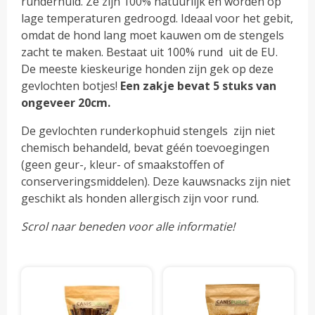
runderhuid. Ze zijn 100% natuurlijk en worden op
lage temperaturen gedroogd. Ideaal voor het gebit,
omdat de hond lang moet kauwen om de stengels
zacht te maken. Bestaat uit 100% rund uit de EU.
De meeste kieskeurige honden zijn gek op deze
gevlochten botjes!
Een zakje bevat 5 stuks van
ongeveer 20cm.
De gevlochten runderkophuid stengels zijn niet
chemisch behandeld, bevat géén toevoegingen
(geen geur-, kleur- of smaakstoffen of
conserveringsmiddelen). Deze kauwsnacks zijn niet
geschikt als honden allergisch zijn voor rund.
Scrol naar beneden voor alle informatie!
Dit
pro
hee