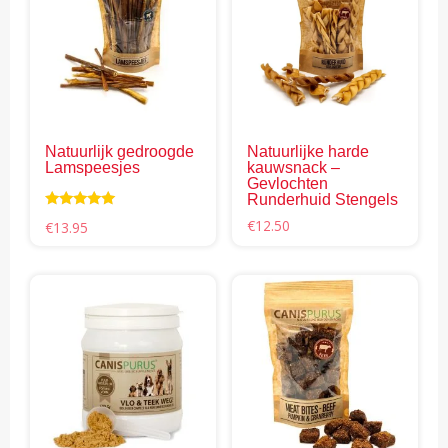
mee
vari
Dez
opti
kan
gek
Natuurlijk gedroogde
Natuurlijke harde
wor
Lamspeesjes
kauwsnack –
op
Gevlochten
Runderhuid Stengels
de
Waardering
€
12.50
€
13.95
pro
5.00
uit 5
Dit
pro
hee
mee
vari
Dez
opti