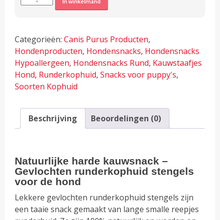
In winkelmand
harde
kauwsnack
-
Categorieën:
Canis Purus Producten
,
Gevlochten
Hondenproducten
,
Hondensnacks
,
Hondensnacks
Runderhuid
Hypoallergeen
,
Hondensnacks Rund
,
Kauwstaafjes
Stengels
Hond
,
Runderkophuid
,
Snacks voor puppy's
,
aantal
Soorten Kophuid
Beschrijving
Beoordelingen (0)
Natuurlijke harde kauwsnack –
Gevlochten runderkophuid stengels
voor de hond
Lekkere gevlochten runderkophuid stengels zijn
een taaie snack gemaakt van lange smalle reepjes