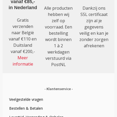
vanaf €85,-
in Nederland
Alle producten
Dankzij ons
hebben wij
SSL certificaat
Gratis
zelf op
zijn al je
verzenden
voorraad. Een
gegevens
naar België
bestelling
veilig en kan je
vanaf €110 en
wordt binnen
zonder zorgen
Duitsland
1 à 2
afrekenen
vanaf €200,-
werkdagen
Meer
verstuurd via
informatie
PostNL
Klantenservice
Veelgestelde vragen
Bestellen & Betalen