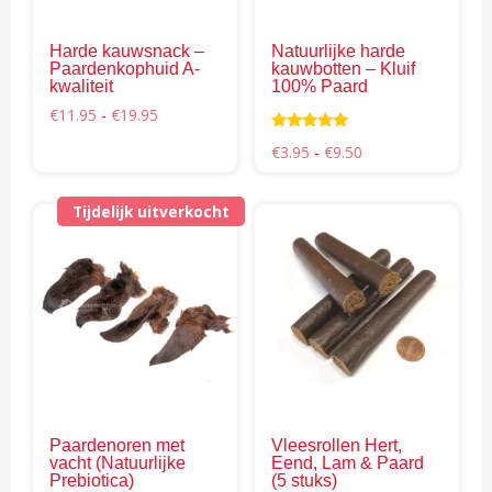
kan
kan
gekozen
gek
Harde kauwsnack –
Natuurlijke harde
worden
wor
Paardenkophuid A-
kauwbotten – Kluif
op
op
kwaliteit
100% Paard
de
de
Prijsklasse:
€
11.95
-
€
19.95
€11.95
productpagina
pro
Waardering
tot
Prijsklasse:
€
3.95
-
€
9.50
5.00
€19.95
€3.95
uit 5
tot
€9.50
Tijdelijk uitverkocht
Dit
pro
hee
mee
vari
Dez
opti
kan
gek
Paardenoren met
Vleesrollen Hert,
wor
vacht (Natuurlijke
Eend, Lam & Paard
op
Prebiotica)
(5 stuks)