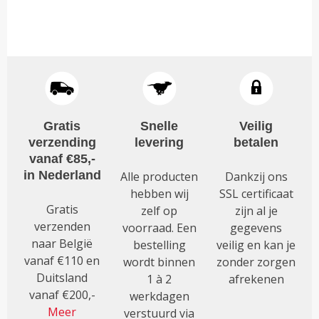
meerdere
product
€32.50
variaties.
heeft
Deze
meerdere
optie
variaties.
kan
Deze
gekozen
optie
worden
kan
op
Gratis
Snelle
Veilig
gekozen
de
verzending
levering
betalen
worden
productpagina
vanaf €85,-
op
in Nederland
Alle producten
Dankzij ons
de
hebben wij
SSL certificaat
productpagina
Gratis
zelf op
zijn al je
verzenden
voorraad. Een
gegevens
naar België
bestelling
veilig en kan je
vanaf €110 en
wordt binnen
zonder zorgen
Duitsland
1 à 2
afrekenen
vanaf €200,-
werkdagen
Meer
verstuurd via