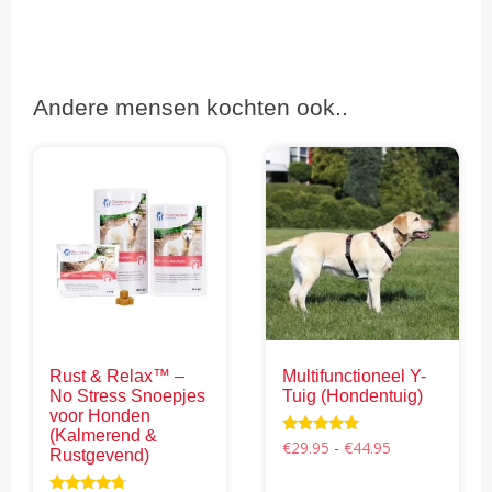
Andere mensen kochten ook..
Rust & Relax™ –
Multifunctioneel Y-
No Stress Snoepjes
Tuig (Hondentuig)
voor Honden
(Kalmerend &
Prijsklasse:
Waardering
€
29.95
-
€
44.95
Rustgevend)
4.96
€29.95
uit 5
Dit
tot