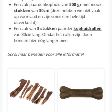
Een zak paardenkophuid van
500
gr
met mooie
stukken
van
30cm
(deze hebben we niet vaak
op voorraad en zijn soms een hele tijd
uitverkocht).
Een zak van
3 stukken
paarden
kophuid
rollen
van 30cm lang. Omdat het rollen zijn doen
honden hier nóg langer mee.
Scrol naar beneden voor alle informatie!
Dit
Dit
product
pro
heeft
hee
meerdere
mee
variaties.
vari
Deze
Dez
optie
opti