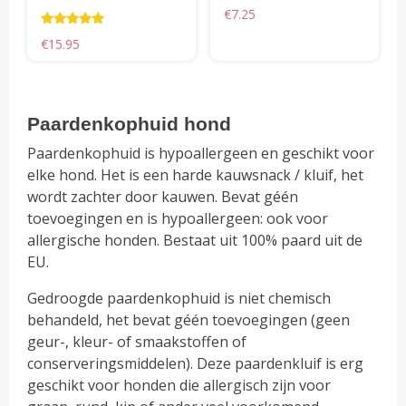
de
€
7.25
pro
Waardering
€
15.95
5.00
uit 5
Paardenkophuid hond
Paardenkophuid is hypoallergeen en geschikt voor
elke hond. Het is een harde kauwsnack / kluif, het
wordt zachter door kauwen. Bevat géén
toevoegingen en is hypoallergeen: ook voor
allergische honden. Bestaat uit 100% paard uit de
EU.
Gedroogde paardenkophuid is niet chemisch
behandeld, het bevat géén toevoegingen (geen
geur-, kleur- of smaakstoffen of
conserveringsmiddelen). Deze paardenkluif is erg
geschikt voor honden die allergisch zijn voor