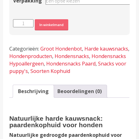
Verpakking
Harde
Alternative:
In winkelmand
kauwsnack
–
Paardenkophuid
Categorieën:
Groot Hondenbot
,
Harde kauwsnacks
,
A-
Hondenproducten
,
Hondensnacks
,
Hondensnacks
kwaliteit
Hypoallergeen
,
Hondensnacks Paard
,
Snacks voor
aantal
puppy's
,
Soorten Kophuid
Beschrijving
Beoordelingen (0)
Natuurlijke harde kauwsnack:
paardenkophuid voor honden
Natuurlijke gedroogde paardenkophuid voor