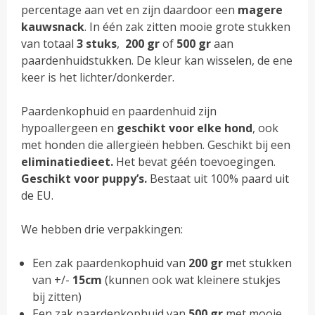
percentage aan vet en zijn daardoor een
magere
kauwsnack
. In één zak zitten mooie grote stukken
van totaal
3 stuks
,
200
gr
of
500 gr
aan
paardenhuidstukken. De kleur kan wisselen, de ene
keer is het lichter/donkerder.
Paardenkophuid en paardenhuid zijn
hypoallergeen en
geschikt voor elke hond
, ook
met honden die allergieën hebben. Geschikt bij een
eliminatiedieet.
Het bevat géén toevoegingen.
Geschikt voor puppy’s.
Bestaat uit 100% paard uit
de EU.
We hebben drie verpakkingen:
Een zak paardenkophuid van
200
gr
met stukken
van +/-
15cm
(kunnen ook wat kleinere stukjes
bij zitten)
Een zak paardenkophuid van
500
gr
met mooie