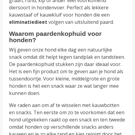
graan, rund, kip of ander veel voorkomend
diersoort in hondenvoer. Perfect als lekkere
kauwstaaf of kauwkluif voor honden die een
eliminatiedieet
volgen van uitsluitend paard.
Waarom paardenkophuid voor
honden?
Wij geven onze hond elke dag een natuurlijke
snack omdat dit helpt tegen tandplak en tandsteen.
De paardenkophuid stukken zijn daar ideaal voor.
Het is een fijn product om te geven aan je hond als
tussendoortje. Voor kleine, middelgrote en grote
honden is het een snack waar ze wat langer mee
kunnen doen.
We raden aan om af te wisselen met kauwbotten
en snacks. Ten eerste om zo te voorkomen dat een
hond uitgekeken raakt op een snack en ten tweede
omdat honden op verschillende snacks anders
kauwen en je zo elke tand en kies reinigt door het