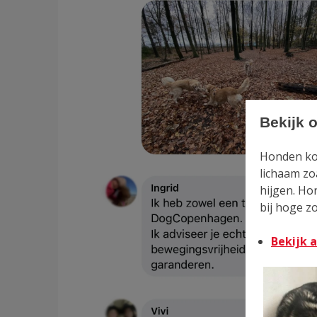
Bekijk 
Honden ko
lichaam zoa
hijgen. Ho
bij hoge z
Bekijk a