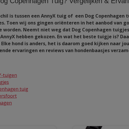
Dog Copenhagen Tuig? Vergelijken & Ervar
schil is tussen een AnnyX tuig of een Dog Copenhagen 
gjes. Toen wij ons gingen oriënteren in het aanbod van 
 worden. Neemt niet weg dat Dog Copenhagen tuigjes o
 AnnyX hebben gekozen. En wat het beste tuigje is? Da
Elke hond is anders, het is daarom goed kijken naar jo
illende ervaringen en reviews van hondenbaasjes verzam
Y-tuigen
gjes
penhagen tuig
ersfoort
hagen