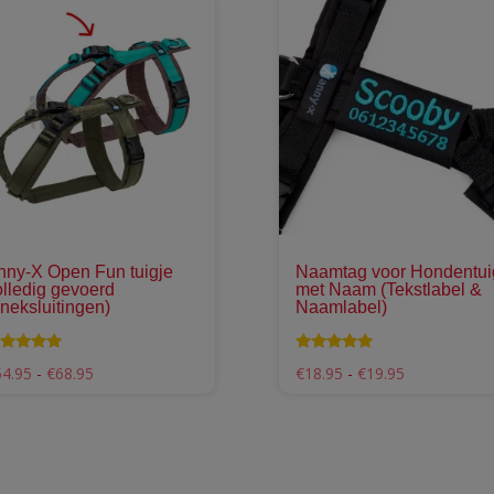
Dit
product
heeft
meerdere
variaties.
Deze
optie
kan
gekozen
worden
op
nny-X Open Fun tuigje
Naamtag voor Hondentui
de
olledig gevoerd
met Naam (Tekstlabel &
+neksluitingen)
Naamlabel)
ina
productpagina
ardering
Waardering
Prijsklasse:
Prijsklasse:
54.95
-
€
68.95
€
18.95
-
€
19.95
00
4.98
€54.95
€18.95
t 5
uit 5
tot
tot
€68.95
€19.95