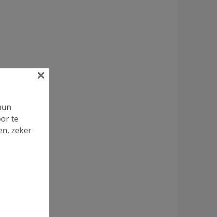
×
hun
oor te
en, zeker