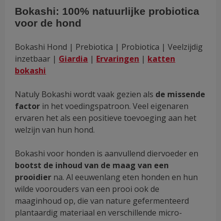
klantbeoordelingen
Bokashi: 100% natuurlijke probiotica
tot
voor de hond
€34.50
Bokashi Hond | Prebiotica | Probiotica | Veelzijdig
inzetbaar |
Giardia
|
Ervaringen
|
katten
bokashi
Natuly Bokashi wordt vaak gezien als
de
missende
factor
in het voedingspatroon. Veel eigenaren
ervaren het als een positieve toevoeging aan het
welzijn van hun hond.
Bokashi voor honden is aanvullend diervoeder en
bootst de inhoud van de maag van een
prooidier
na. Al eeuwenlang eten honden en hun
wilde voorouders van een prooi ook de
maaginhoud op, die van nature gefermenteerd
plantaardig materiaal en verschillende micro-