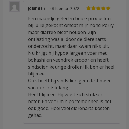
Jolanda S
–
28 februari 2022
Waardering
Een maandje geleden beide producten
5
uit 5
bij jullie gekocht omdat mijn hond Perry
maar diarree bleef houden. Zijn
ontlasting was al door de dierenarts
onderzocht, maar daar kwam niks uit.
Nu krijgt hij hypoallergeen voer met
bokashi en veendrek erdoor en heeft
sindsdien keurige drollen! Ik ben er heel
blij mee!
Ook heeft hij sindsdien geen last meer
van oorontsteking.
Heel blij mee! Hij voelt zich stukken
beter. En voor m’n portemonnee is het
ook goed. Heel veel dierenarts kosten
gehad.