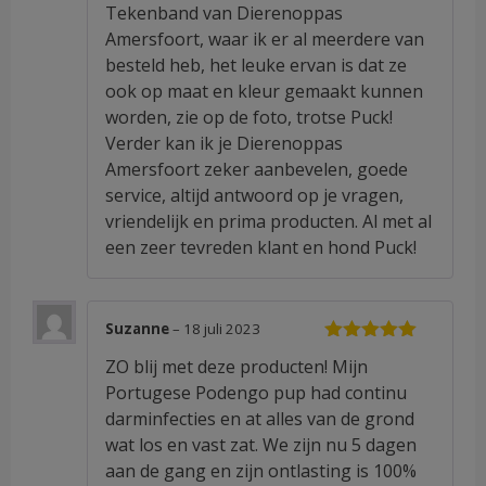
Tekenband van Dierenoppas
Amersfoort, waar ik er al meerdere van
besteld heb, het leuke ervan is dat ze
ook op maat en kleur gemaakt kunnen
worden, zie op de foto, trotse Puck!
Verder kan ik je Dierenoppas
Amersfoort zeker aanbevelen, goede
service, altijd antwoord op je vragen,
vriendelijk en prima producten. Al met al
een zeer tevreden klant en hond Puck!
Suzanne
–
18 juli 2023
Waardering
ZO blij met deze producten! Mijn
5
uit 5
Portugese Podengo pup had continu
darminfecties en at alles van de grond
wat los en vast zat. We zijn nu 5 dagen
aan de gang en zijn ontlasting is 100%