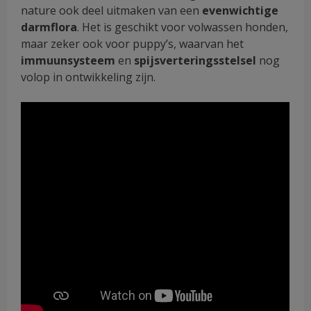
nature ook deel uitmaken van een
evenwichtige
darmflora
. Het is geschikt voor volwassen honden,
maar zeker ook voor puppy’s, waarvan het
immuunsysteem
en
spijsverteringsstelsel
nog
volop in ontwikkeling zijn.