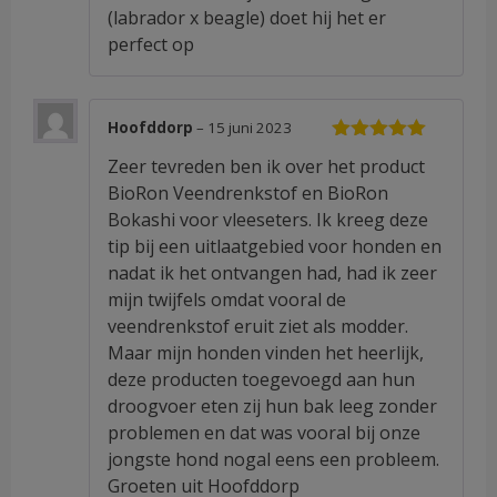
(labrador x beagle) doet hij het er
perfect op
Hoofddorp
–
15 juni 2023
Waardering
Zeer tevreden ben ik over het product
5
uit 5
BioRon Veendrenkstof en BioRon
Bokashi voor vleeseters. Ik kreeg deze
tip bij een uitlaatgebied voor honden en
nadat ik het ontvangen had, had ik zeer
mijn twijfels omdat vooral de
veendrenkstof eruit ziet als modder.
Maar mijn honden vinden het heerlijk,
deze producten toegevoegd aan hun
droogvoer eten zij hun bak leeg zonder
problemen en dat was vooral bij onze
jongste hond nogal eens een probleem.
Groeten uit Hoofddorp