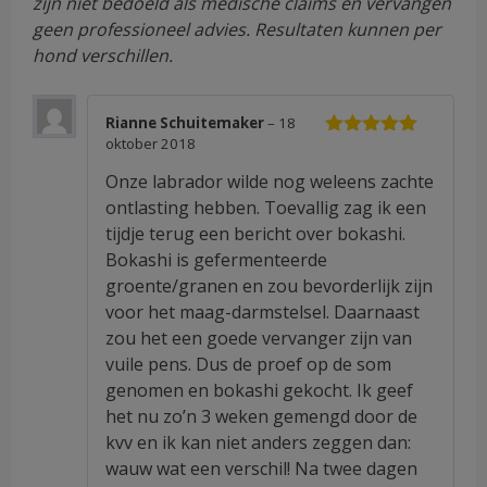
zijn niet bedoeld als medische claims en vervangen
geen professioneel advies. Resultaten kunnen per
hond verschillen.
Rianne Schuitemaker
–
18
oktober 2018
Waardering
5
uit 5
Onze labrador wilde nog weleens zachte
ontlasting hebben. Toevallig zag ik een
tijdje terug een bericht over bokashi.
Bokashi is gefermenteerde
groente/granen en zou bevorderlijk zijn
voor het maag-darmstelsel. Daarnaast
zou het een goede vervanger zijn van
vuile pens. Dus de proef op de som
genomen en bokashi gekocht. Ik geef
het nu zo’n 3 weken gemengd door de
kvv en ik kan niet anders zeggen dan:
wauw wat een verschil! Na twee dagen