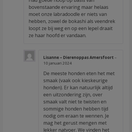
Had goede hoop op basis van
1
uit
bovenstaande ervaring maar helaas
5
moet onze labradoodle er niets van
hebben, zowel de bokashi als veendrek
loopt ze bij weg en op een lepel draait
ze haar hoofd er vandaan.
Lisanne – Dierenoppas Amersfoort
–
10 januari 2024
De meeste honden eten het met
smaak (vaak ook kieskeurige
honden). Er kan natuurlijk altijd
een uitzondering zijn, over
smaak valt niet te twisten en
sommige honden hebben tijd
nodig om eraan te wennen. Je
mag het gerust mengen met
lekker natvoer. We vinden het