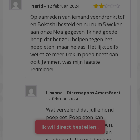
Ingrid
–
12 februari 2024
Waardering
Op aanraden van iemand veendrenkstof
2
uit
5
en Bokashi besteld en nu ruim 5 weken
aan onze Noa gegeven. Ik had goede
hoop dat het zou helpen tegen het
poep eten, maar helaas. Het lijkt zelfs
wel of ze meer trek in poep heeft dan
ooit. Jammer, was mijn laatste
redmiddel.
Lisanne – Dierenoppas Amersfoort
–
12 februari 2024
Wat vervelend dat jullie hond
poep eet. Poep eten kan
meerdere oorzaken hebben,
Ik wil direct bestellen..
wanneer het komt door een
voedingsstoftekort dan kan