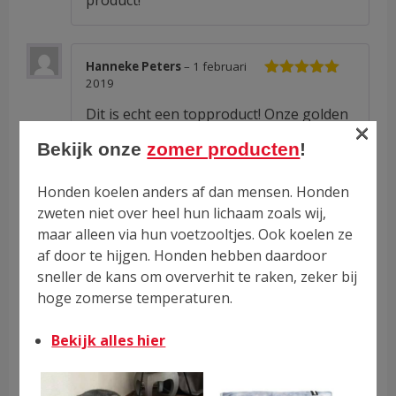
product!
Hanneke Peters
–
1 februari
2019
Waardering
5
uit 5
Dit is echt een topproduct! Onze golden
×
retriever had de neiging poep te eten
Bekijk onze
zomer producten
!
en dat gebeurd nu niet meer! prachtige
ontlasting
Honden koelen anders af dan mensen. Honden
Dit blijf ik hem geven! Zou het iedereen
zweten niet over heel hun lichaam zoals wij,
aanraden. Bodhi at nog al eens poep
maar alleen via hun voetzooltjes. Ook koelen ze
heb het hem niet meer zien doen.
af door te hijgen. Honden hebben daardoor
sneller de kans om oververhit te raken, zeker bij
hoge zomerse temperaturen.
Margreet van Walsum
–
11
september 2019
Waardering
Bekijk alles hier
5
uit 5
Super product! Rosa onze airedale
terrier heeft nogal snel last van