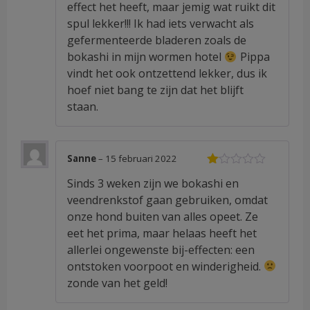
effect het heeft, maar jemig wat ruikt dit
spul lekker!!! Ik had iets verwacht als
gefermenteerde bladeren zoals de
bokashi in mijn wormen hotel
Pippa
vindt het ook ontzettend lekker, dus ik
hoef niet bang te zijn dat het blijft
staan.
Sanne
–
15 februari 2022
Waardering
Sinds 3 weken zijn we bokashi en
1
uit
veendrenkstof gaan gebruiken, omdat
5
onze hond buiten van alles opeet. Ze
eet het prima, maar helaas heeft het
allerlei ongewenste bij-effecten: een
ontstoken voorpoot en winderigheid.
zonde van het geld!