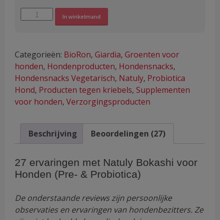
Natuly
Alternative:
In winkelmand
Bokashi
voor
Honden
Categorieën:
BioRon
,
Giardia
,
Groenten voor
(Pre-
honden
,
Hondenproducten
,
Hondensnacks
,
&
Hondensnacks Vegetarisch
,
Natuly
,
Probiotica
Probiotica)
Hond
,
Producten tegen kriebels
,
Supplementen
aantal
voor honden
,
Verzorgingsproducten
Beschrijving
Beoordelingen (27)
27 ervaringen met
Natuly Bokashi voor
Honden (Pre- & Probiotica)
De onderstaande reviews zijn persoonlijke
observaties en ervaringen van hondenbezitters. Ze