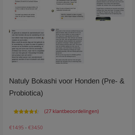
Natuly Bokashi voor Honden (Pre- &
Probiotica)
(
27
klantbeoordelingen)
Waardering
26
4.46
op 5
Prijsklasse:
€
14.95
-
€
34.50
gebaseerd
op
€14.95