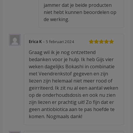
jammer dat je beide producten
niet hebt kunnen beoordelen op
de werking.
Erica K
–
5 februari 2024
Waardering
Graag wil ik je nog ontzettend
5
uit 5
bedanken voor je hulp. Ik heb Gijs vier
weken dagelijks Bokashi in combinatie
met Veendrenkstof gegeven en zijn
liezen zijn helemaal niet meer rood of
geïrriteerd. Ik zit nu al een aantal weken
op de onderhoudsdosis en ook nu zien
zijn liezen er prachtig uit! Zo fijn dat er
geen antiobiotica aan te pas hoefde te
komen. Nogmaals dank!