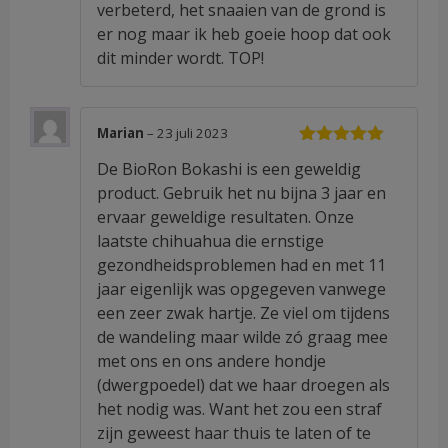
verbeterd, het snaaien van de grond is
er nog maar ik heb goeie hoop dat ook
dit minder wordt. TOP!
Marian
–
23 juli 2023
Waardering
De BioRon Bokashi is een geweldig
5
uit 5
product. Gebruik het nu bijna 3 jaar en
ervaar geweldige resultaten. Onze
laatste chihuahua die ernstige
gezondheidsproblemen had en met 11
jaar eigenlijk was opgegeven vanwege
een zeer zwak hartje. Ze viel om tijdens
de wandeling maar wilde zó graag mee
met ons en ons andere hondje
(dwergpoedel) dat we haar droegen als
het nodig was. Want het zou een straf
zijn geweest haar thuis te laten of te