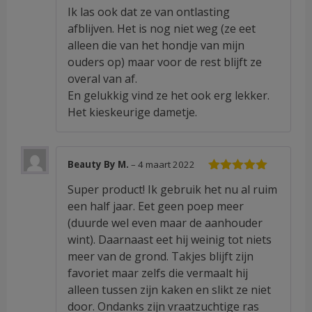
Ik las ook dat ze van ontlasting
afblijven. Het is nog niet weg (ze eet
alleen die van het hondje van mijn
ouders op) maar voor de rest blijft ze
overal van af.
En gelukkig vind ze het ook erg lekker.
Het kieskeurige dametje.
Beauty By M.
–
4 maart 2022
Waardering
Super product! Ik gebruik het nu al ruim
5
uit 5
een half jaar. Eet geen poep meer
(duurde wel even maar de aanhouder
wint). Daarnaast eet hij weinig tot niets
meer van de grond. Takjes blijft zijn
favoriet maar zelfs die vermaalt hij
alleen tussen zijn kaken en slikt ze niet
door. Ondanks zijn vraatzuchtige ras