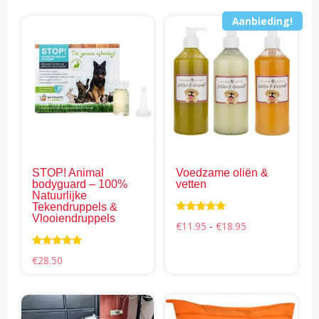
Aanbieding!
Dit
pro
hee
mee
vari
Dez
opti
kan
gek
STOP! Animal
Voedzame oliën &
wor
bodyguard – 100%
vetten
op
Natuurlijke
Tekendruppels &
de
Vlooiendruppels
Waardering
Prijsklasse:
€
11.95
-
€
18.95
pro
4.78
€11.95
uit 5
tot
Waardering
€18.95
€
28.50
4.69
uit 5
Dit