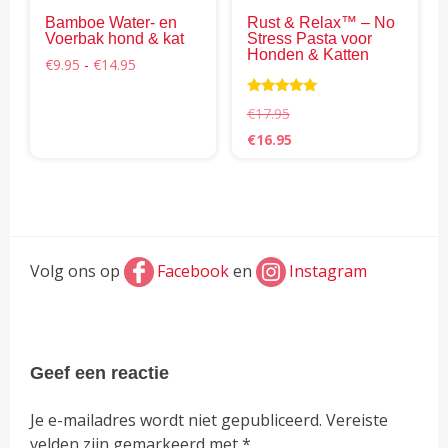
gekozen
Bamboe Water- en
Rust & Relax™ – No
worden
Voerbak hond & kat
Stress Pasta voor
op
Honden & Katten
Prijsklasse:
€
9.95
-
€
14.95
de
€9.95
tot
productpagina
Waardering
€14.95
€
17.95
5.00
uit 5
Oorspronkelijke
Huidige
€
16.95
prijs
prijs
was:
is:
€17.95.
€16.95.
Volg ons op
Facebook
en
Instagram
Geef een reactie
Je e-mailadres wordt niet gepubliceerd.
Vereiste
velden zijn gemarkeerd met
*