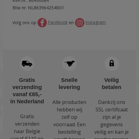
KvK-nr.: 86430084
Btw nr: NL863964254B01
Volg ons op
Facebook
en
Instagram
Gratis
Snelle
Veilig
verzending
levering
betalen
vanaf €85,-
in Nederland
Alle producten
Dankzij ons
hebben wij
SSL certificaat
Gratis
zelf op
zijn al je
verzenden
voorraad. Een
gegevens
naar België
bestelling
veilig en kan je
vanaf €110 en