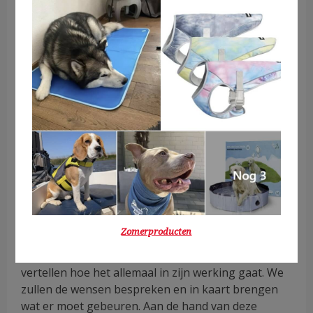
Ik hou je graag op de hoogte van jouw huisdier(en)
tijdens jouw vakantie. Regelmatig stuur ik foto’s en
filmpjes via Whatsapp, iMessage, Telegram, sms
en/of e-mail. Mocht ik jouw dier(en) niet zelf
kunnen verzorgen, door bijvoorbeeld ziekte of
overmacht, beschik over een goed netwerk dat mij
kan opvangen. Hierdoor krijgt jouw huisdier altijd
de zorgt die hij of zij verdient.
Vrijblijvende kennismaking voorafgaand aan
het oppassen
Wanneer je contact met mij hebt opgenomen, kom
ik langs voor een vrijblijvende kennismaking. Van
te voren worden de algemene voorwaarden en het
Zomerproducten
sleutelcontract naar je gemaild, zodat je dit door
kunt nemen. Tijdens het kennismaken zal ik
vertellen hoe het allemaal in zijn werking gaat. We
zullen de wensen bespreken en in kaart brengen
wat er moet gebeuren. Aan de hand van deze