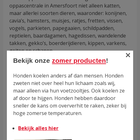
oppascentrale in Amersfoort niet alleen katten,
maar allerlei soorten dieren, waaronder: konijnen,
cavia’s, hamsters, muisjes, ratjes, fretten, vissen,
vogels, parkieten, papegaaien, schildpadden,
reptielen, baardagamen, hagedissen, wandelende
takken, gekko’s, boerderijdieren, kippen, varkens,
geiten en schapen.
×
Bekijk onze
zomer producten
!
Honden koelen anders af dan mensen. Honden
zweten niet over heel hun lichaam zoals wij,
maar alleen via hun voetzooltjes. Ook koelen ze
af door te hijgen. Honden hebben daardoor
sneller de kans om oververhit te raken, zeker bij
hoge zomerse temperaturen.
Bekijk alles hier
Ontvang filmpjes en foto’s