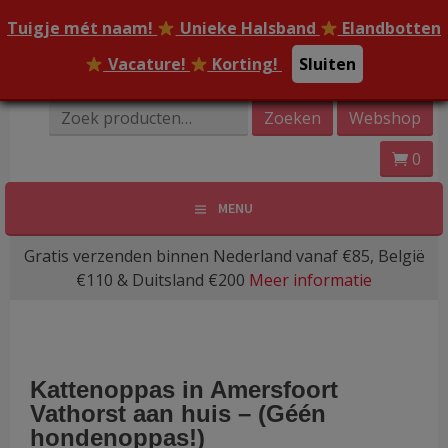
Spring
Tuigje mét naam!
Tuigje mét naam!
Unieke Halsband
Unieke Halsband
Elandbotten
Elandbotten
naar
inhoud
Vacature!
Vacature!
Korting!
Korting!
Sluiten
Sluiten
Online Dierenwinkel Amersfoort
Zoeken
Zoeken
Webshop
Dierenoppas
naar:
0
Amersfoort | Webshop
MENU
bijzondere huisdier
Gratis verzenden binnen Nederland vanaf €85, België
producten!
€110 & Duitsland €200
Meer informatie
Kattenoppas in Amersfoort
Vathorst aan huis – (Géén
hondenoppas!)