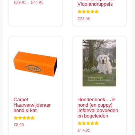
Prijsklasse:
Waardering
€
29.95
-
€
44.95
Vlooiendruppels
4.96
€29.95
uit 5
Dit
tot
Waardering
€
28.50
product
€44.95
4.69
uit 5
heeft
meerdere
variaties.
Deze
optie
kan
gekozen
worden
op
de
productpagina
Carpet
Hondenboek – Je
Haarverwijderaar
hond (en puppy)
hond & kat
liefdevol opvoeden
en begeleiden
Waardering
€
8.95
5.00
Waardering
€
14.95
uit 5
4.95