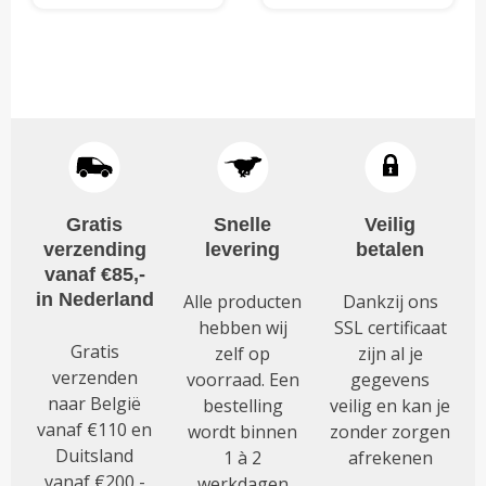
uit 5
Gratis
Snelle
Veilig
verzending
levering
betalen
vanaf €85,-
in Nederland
Alle producten
Dankzij ons
hebben wij
SSL certificaat
Gratis
zelf op
zijn al je
verzenden
voorraad. Een
gegevens
naar België
bestelling
veilig en kan je
vanaf €110 en
wordt binnen
zonder zorgen
Duitsland
1 à 2
afrekenen
vanaf €200,-
werkdagen