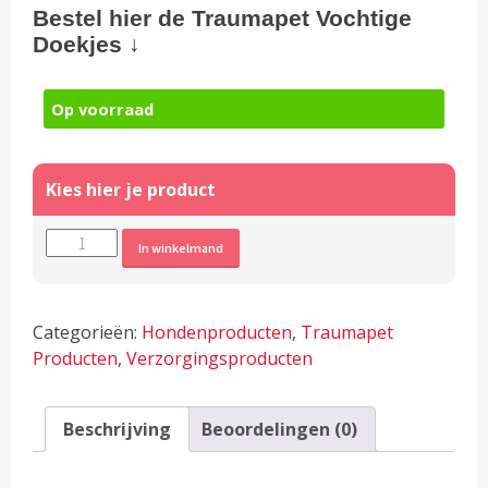
Bestel hier de Traumapet Vochtige
Doekjes ↓
Op voorraad
Traumapet
Alternative:
In winkelmand
Wet
Wipes
Colloïdaal
Categorieën:
Hondenproducten
,
Traumapet
Zilver
Producten
,
Verzorgingsproducten
(Ogen,
Oren,
Pootjes
Beschrijving
Beoordelingen (0)
&
Huid)