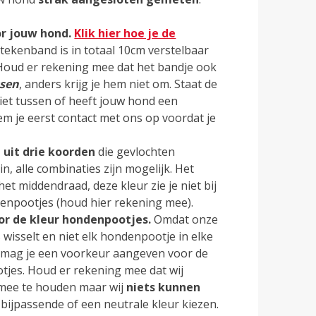
or jouw hond.
Klik hier hoe je de
tekenband is in totaal 10cm verstelbaar
 Houd er rekening mee dat het bandje ook
ssen
, anders krijg je hem niet om. Staat de
iet tussen of heeft jouw hond een
m je eerst contact met ons op voordat je
uit drie koorden
die gevlochten
in, alle combinaties zijn mogelijk. Het
et middendraad, deze kleur zie je niet bij
denpootjes (houd hier rekening mee).
or de kleur hondenpootjes.
Omdat onze
isselt en niet elk hondenpootje in elke
, mag je een voorkeur aangeven voor de
tjes. Houd er rekening mee dat wij
 mee te houden maar wij
niets kunnen
jd bijpassende of een neutrale kleur kiezen.