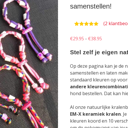
samenstellen!
(
2
klantbeo
Waardering
2
5.00
op 5
Prijsklasse:
€
29.95
-
€
38.95
gebaseerd
op
€29.95
klantbeoordelingen
Stel zelf je eigen n
tot
€38.95
Op deze pagina kan je de n
samenstellen en laten ma
standaard kleuren op voorr
andere kleurencombinat
hond bestellen. Dat kan hi
Al onze natuurlijke kral
EM-X keramiek kralen
. J
kleuren koord en 10 versch
om de nekomvang van jo