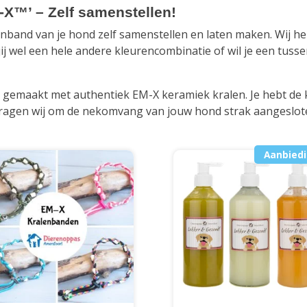
X™’ – Zelf samenstellen!
kenband van je hond zelf samenstellen en laten maken. Wij 
jij wel een hele andere kleurencombinatie of wil je een tus
 gemaakt met authentiek EM-X keramiek kralen. Je hebt de k
 vragen wij om de nekomvang van jouw hond strak aangeslo
Aanbiedi
Dit
product
heeft
meerdere
variaties.
Deze
optie
kan
gekozen
worden