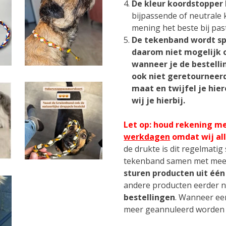
De kleur koordstopper 
bijpassende of neutrale 
mening het beste bij past
De tekenband wordt spe
daarom niet mogelijk 
wanneer je de bestelli
ook niet geretourneerd
maat en twijfel je hie
wij je hierbij.
Let op: houd rekening me
werkdagen
omdat wij al
de drukte is dit regelmatig
tekenband samen met meer
sturen producten uit één
andere producten eerder n
bestellingen
. Wanneer een
meer geannuleerd worden o