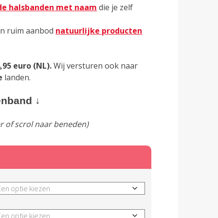
de halsbanden met naam
die je zelf
en ruim aanbod
natuurlijke producten
,95 euro (NL).
Wij versturen ook naar
e
landen.
enband ↓
ier of scrol naar beneden)