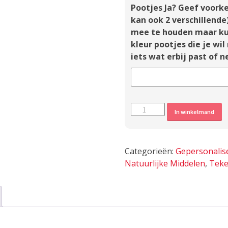
Pootjes Ja? Geef voorke
kan ook 2 verschillende
mee te houden maar ku
kleur pootjes die je wil
iets wat erbij past of ne
Tekenband
A
In winkelmand
Hond
'No
Ticks
Categorieën:
Gepersonalis
EM-
Natuurlijke Middelen
,
Tek
X™'
-
Zelf
samenstellen!
aantal