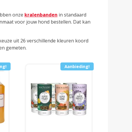
hebben onze
kralenbanden
in standaard
senmaat voor jouw hond bestellen. Dat kan
euze uit 26 verschillende kleuren koord
ten gemeten.
ng!
Aanbieding!
Dit
Dit
product
product
heeft
heeft
meerdere
meerdere
variaties.
variaties.
Deze
Deze
optie
optie
kan
kan
gekozen
gekozen
worden
worden