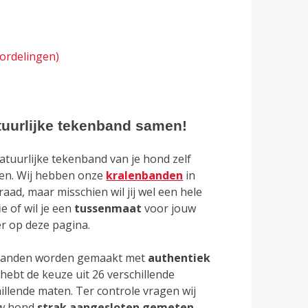
ordelingen)
atuurlijke tekenband samen!
atuurlijke tekenband van je hond zelf
ken. Wij hebben onze
kralenbanden
in
aad, maar misschien wil jij wel een hele
i
e of wil je een
tussenmaat
voor jouw
er op deze pagina.
enbanden worden gemaakt met
authentiek
e hebt de keuze uit 26 verschillende
illende maten. Ter controle vragen wij
uw hond
strak aangesloten gemeten
.