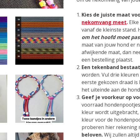
Kies de juiste maat vo
nekomvang meet
.
Elke 
vanaf de kleinste stand.
om het hoofd moet pa
maat van jouw hond er n
afwijkende maat, dan nee
een bestelling plaatst.
Een tekenband bestaat 
worden. Vul drie kleuren 
eerste gekozen draad is h
het uiteinde aan de hon
Geef je voorkeur op vo
voorraad hondenpootjes w
kleur wordt uitgebracht
kleur voor de hondenpoo
proberen hier rekening
beloven.
Wij zullen alti