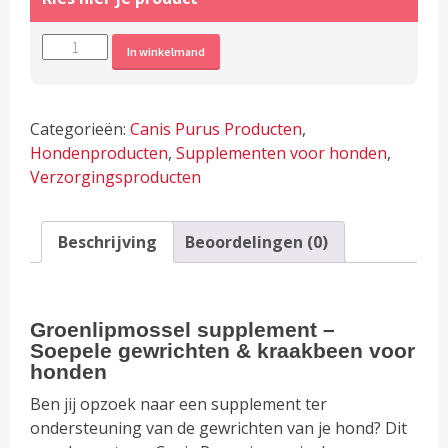
Groenlipmossel
Alternative:
In winkelmand
-
Soepele
gewrichten
Categorieën:
Canis Purus Producten
,
&
Hondenproducten
,
Supplementen voor honden
,
kraakbeen
Verzorgingsproducten
aantal
Beschrijving
Beoordelingen (0)
Groenlipmossel supplement –
Soepele gewrichten & kraakbeen voor
honden
Ben jij opzoek naar een supplement ter
ondersteuning van de gewrichten van je hond? Dit