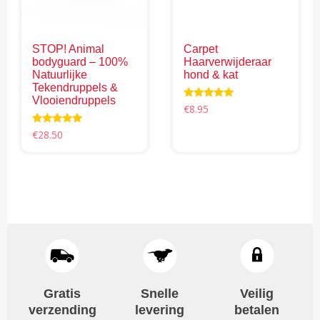
kan
gekozen
worden
STOP! Animal
Carpet
op
bodyguard – 100%
Haarverwijderaar
de
Natuurlijke
hond & kat
productpagina
Tekendruppels &
Vlooiendruppels
Waardering
€
8.95
5.00
uit 5
Waardering
€
28.50
4.69
uit 5
Gratis
Snelle
Veilig
verzending
levering
betalen