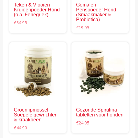
Teken & Vlooien
Gemalen
Kruidenpoeder Hond
Penspoeder Hond
(o.a. Fenegriek)
(Smaakmaker &
Probiotica)
€
34.95
€
19.95
Groenlipmossel –
Gezonde Spirulina
Soepele gewrichten
tabletten voor honden
& kraakbeen
€
24.95
€
44.90