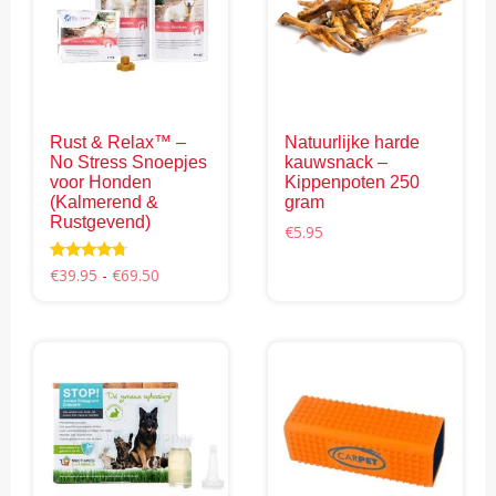
Rust & Relax™ –
Natuurlijke harde
No Stress Snoepjes
kauwsnack –
voor Honden
Kippenpoten 250
(Kalmerend &
gram
Rustgevend)
€
5.95
Prijsklasse:
Waardering
€
39.95
-
€
69.50
4.50
€39.95
uit 5
Dit
tot
product
€69.50
heeft
meerdere
variaties.
Deze
optie