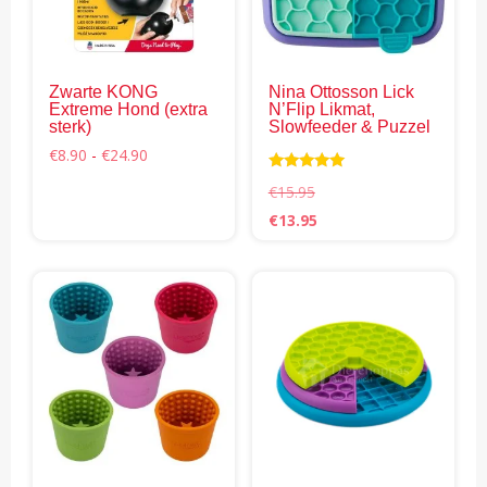
optie
kan
gekozen
Zwarte KONG
Nina Ottosson Lick
worden
Extreme Hond (extra
N’Flip Likmat,
op
sterk)
Slowfeeder & Puzzel
de
Prijsklasse:
€
8.90
-
€
24.90
€8.90
productpagina
Waardering
tot
€
15.95
5.00
€24.90
uit 5
Oorspronkelijke
Huidige
€
13.95
prijs
prijs
was:
is:
€15.95.
€13.95.
Dit
product
heeft
meerdere
variaties.
Deze
optie
kan