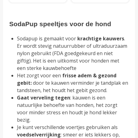
€12.95
productpagina
pro
tot
€22.95
SodaPup speeltjes voor de hond
Sodapup is gemaakt voor
krachtige kauwers
.
Er wordt stevig natuurrubber of ultraduurzaam
nylon gebruikt (FDA goedgekeurd en niet
giftig). Het is een uitkomst voor honden met
een sterke kauwbehoefte
Het zorgt voor een
frisse adem & gezond
gebit:
door te kauwen verminder je tandplak en
tandsteen, het houdt het gebit gezond.
Gaat verveling tegen
: kauwen is een
natuurlijke behoefte van honden, het zorgt
voor minder stress en houdt je hond lekker
bezig.
Je kunt verschillende voertjes gebruiken als
voedselverrijking
: smeer er iets lekkers op,