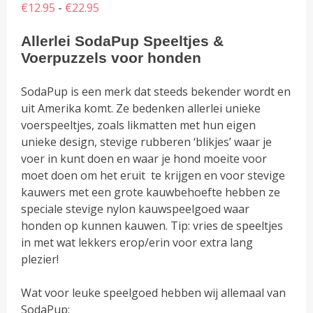
Prijsklasse:
€
12.95
-
€
22.95
€12.95
Allerlei SodaPup Speeltjes &
tot
Voerpuzzels voor honden
€22.95
SodaPup is een merk dat steeds bekender wordt en
uit Amerika komt. Ze bedenken allerlei unieke
voerspeeltjes, zoals likmatten met hun eigen
unieke design, stevige rubberen ‘blikjes’ waar je
voer in kunt doen en waar je hond moeite voor
moet doen om het eruit te krijgen en voor stevige
kauwers met een grote kauwbehoefte hebben ze
speciale stevige nylon kauwspeelgoed waar
honden op kunnen kauwen. Tip: vries de speeltjes
in met wat lekkers erop/erin voor extra lang
plezier!
Wat voor leuke speelgoed hebben wij allemaal van
SodaPup: