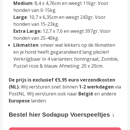
Medium
: 8,4 x 4,76cm en weegt 116gr. Voor
honden van 0-15kg.
Large
: 10,7 x 6,35cm en weegt 243gr. Voor
honden van 15-23kg.
Extra Large:
12,7 x 7,6 en weegt 397gr. Voor
honden van 25-40kg.
Likmatten
: smeer wat lekkers op de likmatten
en je hond heeft gegarandeerd lang plezier!
Verkrijgbaar in 4 varianten: honingraat, Zombie,
Puzzel roze & blauw. Afmeting: 20 x 20cm.
De prijs is exclusief €5,95 euro verzendkosten
(NL).
Wij versturen snel: binnen
1-2 werkdagen
via
PostNL. Wij versturen ook naar
België
en andere
Europese
landen.
Bestel hier Sodapup Voerspeeltjes ↓