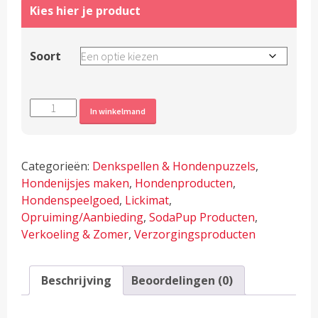
Soort
SodaPup
Alternative:
In winkelmand
Speeltjes
&
Voerpuzzels
Categorieën:
Denkspellen & Hondenpuzzels
,
voor
Hondenijsjes maken
,
Hondenproducten
,
honden
Hondenspeelgoed
,
Lickimat
,
aantal
Opruiming/Aanbieding
,
SodaPup Producten
,
Verkoeling & Zomer
,
Verzorgingsproducten
Beschrijving
Beoordelingen (0)