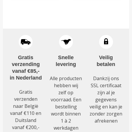
Dit
product
heeft
meerdere
variaties.
Deze
optie
kan
Gratis
Snelle
Veilig
gekozen
verzending
levering
betalen
worden
vanaf €85,-
op
in Nederland
Alle producten
Dankzij ons
de
hebben wij
SSL certificaat
productpagina
Gratis
zelf op
zijn al je
verzenden
voorraad. Een
gegevens
naar België
bestelling
veilig en kan je
vanaf €110 en
wordt binnen
zonder zorgen
Duitsland
1 à 2
afrekenen
vanaf €200,-
werkdagen