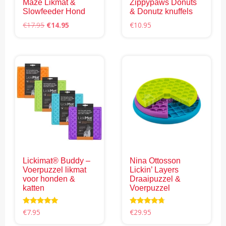
Maze Likmat &
Zippypaws Donuts
Slowfeeder Hond
& Donutz knuffels
Oorspronkelijke
Huidige
€
17.95
€
14.95
€
10.95
prijs
prijs
Dit
Dit
was:
is:
product
product
€17.95.
€14.95.
heeft
heeft
meerdere
meerdere
variaties.
variaties.
Deze
Deze
optie
optie
kan
kan
gekozen
gekozen
worden
worden
Lickimat® Buddy –
Nina Ottosson
op
op
Voerpuzzel likmat
Lickin’ Layers
de
de
voor honden &
Draaipuzzel &
productpagina
productpagina
katten
Voerpuzzel
Waardering
Waardering
€
7.95
€
29.95
5.00
4.50
uit 5
uit 5