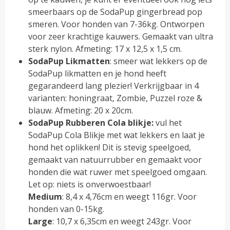
smeerbaars op de SodaPup gingerbread pop
smeren. Voor honden van 7-36kg. Ontworpen
voor zeer krachtige kauwers. Gemaakt van ultra
sterk nylon. Afmeting: 17 x 12,5 x 1,5 cm.
SodaPup Likmatten
: smeer wat lekkers op de
SodaPup likmatten en je hond heeft
gegarandeerd lang plezier! Verkrijgbaar in 4
varianten: honingraat, Zombie, Puzzel roze &
blauw. Afmeting: 20 x 20cm.
SodaPup Rubberen Cola blikje:
vul het
SodaPup Cola Blikje met wat lekkers en laat je
hond het oplikken! Dit is stevig speelgoed,
gemaakt van natuurrubber en gemaakt voor
honden die wat ruwer met speelgoed omgaan.
Let op: niets is onverwoestbaar!
Medium
: 8,4 x 4,76cm en weegt 116gr. Voor
honden van 0-15kg.
Large
: 10,7 x 6,35cm en weegt 243gr. Voor