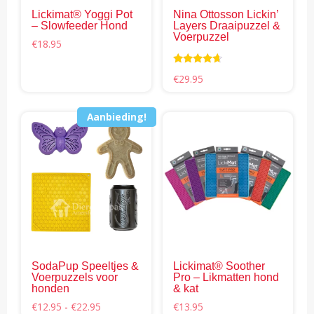
gekozen
Lickimat® Yoggi Pot
Nina Ottosson Lickin’
worden
– Slowfeeder Hond
Layers Draaipuzzel &
op
Voerpuzzel
€
18.95
de
productpagina
Waardering
€
29.95
4.50
uit 5
Aanbieding!
Dit
Dit
product
pro
heeft
hee
meerdere
mee
variaties.
vari
Deze
Dez
optie
opti
kan
kan
gekozen
gek
SodaPup Speeltjes &
Lickimat® Soother
worden
wor
Voerpuzzels voor
Pro – Likmatten hond
op
op
honden
& kat
de
de
Prijsklasse:
€
12.95
-
€
22.95
€
13.95