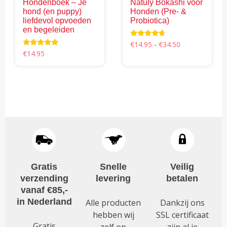
Hondenboek – Je
Natuly Bokashi voor
op
de
hond (en puppy)
Honden (Pre- &
de
productpagina
liefdevol opvoeden
Probiotica)
productpagina
en begeleiden
Prijsklasse:
Waardering
€
14.95
-
€
34.50
4.46
Waardering
€
14.95
€14.95
uit 5
4.95
Dit
tot
uit 5
product
€34.50
heeft
meerdere
variaties.
Deze
optie
kan
gekozen
Gratis
Snelle
Veilig
worden
verzending
levering
betalen
op
vanaf €85,-
de
in Nederland
Alle producten
Dankzij ons
productpagina
hebben wij
SSL certificaat
Gratis
zelf op
zijn al je