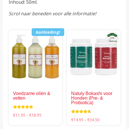
Inhoud: 50ml.
Scrol naar beneden voor alle informatie!
Aanbieding!
Dit
Dit
product
pro
heeft
hee
meerdere
mee
variaties.
vari
Deze
Dez
optie
opti
kan
kan
gekozen
gek
Voedzame oliën &
Natuly Bokashi voor
worden
wor
vetten
Honden (Pre- &
op
op
Probiotica)
de
de
Waardering
Prijsklasse:
€
11.95
-
€
18.95
productpagina
pro
4.78
Waardering
€11.95
Prijsklasse:
€
14.95
-
€
34.50
uit 5
4.46
tot
€14.95
uit 5
€18.95
tot