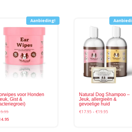
Aanbieding!
Aanbiedi
orwipes voor Honden
Natural Dog Shampoo –
Jeuk, Gist &
Jeuk, allergieën &
acteriegroei)
gevoelige huid
ina
Prijsklasse:
15.95
€
17.95
-
€
19.95
€17.95
rspronkelijke
Huidige
14.95
tot
ijs
prijs
€19.95
s:
is: