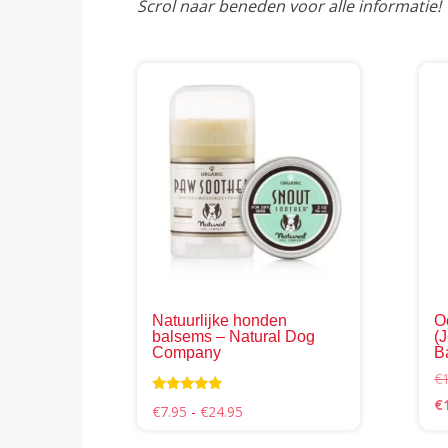
Scrol naar beneden voor alle informatie!
Dit
product
heeft
meerdere
variaties.
Deze
optie
kan
gekozen
worden
op
Natuurlijke honden
O
de
balsems – Natural Dog
(
Company
B
productpag
€
Oo
€
Waardering
Prijsklasse:
€
7.95
-
€
24.95
5.00
pr
€7.95
uit 5
wa
tot