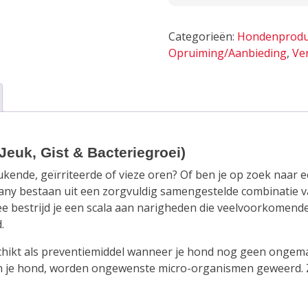
Honden
(Jeuk,
Categorieën:
Hondenprodu
Gist
Opruiming/Aanbieding
,
Ve
&
Bacteriegroei)
aantal
euk, Gist & Bacteriegroei)
ukende, geïrriteerde of vieze oren? Of ben je op zoek naar
ny bestaan uit een zorgvuldig samengestelde combinatie va
 bestrijd je een scala aan narigheden die veelvoorkomende
.
chikt als preventiemiddel wanneer je hond nog geen ongema
an je hond, worden ongewenste micro-organismen geweerd. Zo