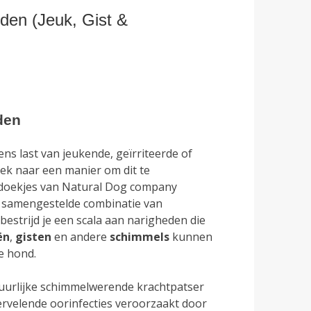
den (Jeuk, Gist &
den
ns last van jeukende, geïrriteerde of
oek naar een manier om dit te
doekjes van Natural Dog company
g samengestelde combinatie van
bestrijd je een scala aan narigheden die
ën
,
gisten
en andere
schimmels
kunnen
e hond.
tuurlijke schimmelwerende krachtpatser
ervelende oorinfecties veroorzaakt door