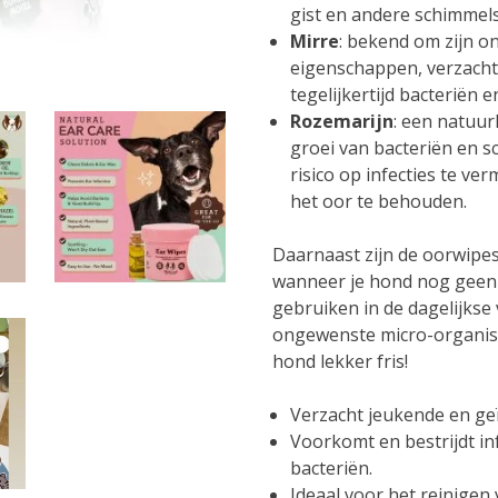
gist en andere schimmels
Mirre
: bekend om zijn 
eigenschappen, verzacht i
tegelijkertijd bacteriën 
Rozemarijn
: een natuur
groei van bacteriën en s
risico op infecties te v
het oor te behouden.
Daarnaast zijn de oorwipes
wanneer je hond nog geen
gebruiken in de dagelijkse
ongewenste micro-organism
hond lekker fris!
Verzacht jeukende en geï
Voorkomt en bestrijdt in
bacteriën.
Ideaal voor het reinigen 