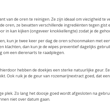
t van de oren te reinigen. Ze zijn ideaal om viezigheid te v
e oren, ze bevatten verschillende ingrediënten tegen gist e
 oor in kan kijken (ongeveer knokkellengte) zodat je de geh
en, kun je twee keer per dag de oren schoonmaken met een w
en klachten, dan kun je de wipes preventief dagelijks gebrui
dig om een dierenarts te raadplegen.
 hierdoor hebben de doekjes een sterke natuurlijke geur. Een
ruikt. Ook ruik je de geur van rozemarijnextract goed, dat ee
e plek. Zo lang het doosje goed wordt afgesloten na gebrui
kunnen niet over datum gaan.