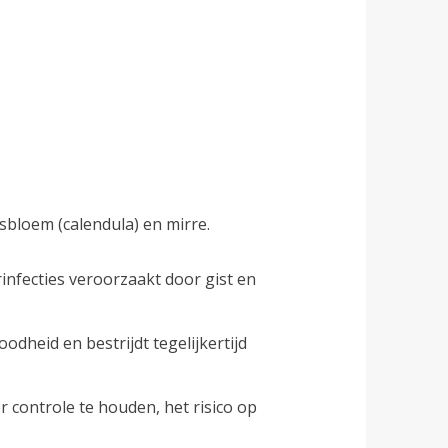
€14.95.
€13.95.
bloem (calendula) en mirre.
infecties veroorzaakt door gist en
dheid en bestrijdt tegelijkertijd
r controle te houden, het risico op