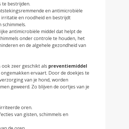
 te bestrijden.
ontstekingsremmende en antimicrobiële
rritatie en roodheid en bestrijdt
en schimmels.
lijke antimicrobiële middel dat helpt de
chimmels onder controle te houden, het
erminderen en de algehele gezondheid van
 ook zeer geschikt als
preventiemiddel
 ongemakken ervaart. Door de doekjes te
 verzorging van je hond, worden
en geweerd. Zo blijven de oortjes van je
rriteerde oren.
fecties van gisten, schimmels en
van de oren.