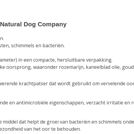
5.95.
€14.95.
s Natural Dog Company
n.
sten, schimmels en bacteriën.
iameter) in een compacte, hersluitbare verpakking.
ke oorsprong, waaronder rozemarijn, kaneelblad olie, gouds
werende krachtpatser dat wordt gebruikt om vervelende oor
 en antimicrobiële eigenschappen, verzacht irritatie en roo
e middel dat helpt de groei van bacteriën en schimmels onde
gezondheid van het oor te behouden.