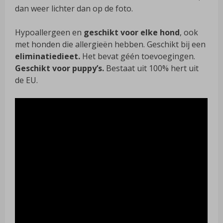
dan weer lichter dan op de foto.
Hypoallergeen en
geschikt voor elke hond
, ook
met honden die allergieën hebben. Geschikt bij een
eliminatiedieet.
Het bevat géén toevoegingen.
Geschikt voor puppy’s.
Bestaat uit 100% hert uit
de EU.