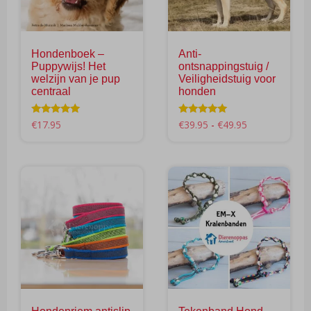
Hondenboek –
Anti-
Puppywijs! Het
ontsnappingstuig /
welzijn van je pup
Veiligheidstuig voor
centraal
honden
Prijsklasse:
Waardering
Waardering
€
17.95
€
39.95
-
€
49.95
5.00
5.00
€39.95
uit 5
uit 5
Dit
tot
product
€49.95
heeft
meerdere
variaties.
Deze
optie
kan
gekozen
worden