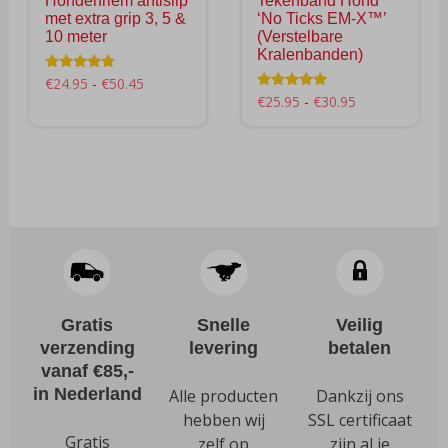
Hondenriem antislip
Tekenband Hond
op
met extra grip 3, 5 &
‘No Ticks EM-X™’
de
10 meter
(Verstelbare
productpagina
Kralenbanden)
Prijsklasse:
Waardering
€
24.95
-
€
50.45
4.59
Prijsklasse:
Waardering
€
25.95
-
€
30.95
€24.95
uit 5
4.69
Dit
€25.95
tot
uit 5
Dit
tot
product
€50.45
product
€30.95
heeft
heeft
meerdere
meerdere
variaties.
variaties.
Deze
Deze
optie
optie
kan
kan
gekozen
Gratis
Snelle
Veilig
gekozen
worden
verzending
levering
betalen
worden
op
vanaf €85,-
op
de
in Nederland
Alle producten
Dankzij ons
de
productpagina
hebben wij
SSL certificaat
productpagina
Gratis
zelf op
zijn al je