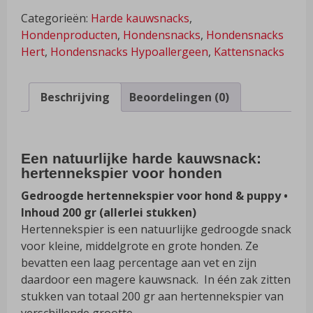
–
Categorieën:
Harde kauwsnacks
,
Hertennekspier
Hondenproducten
,
Hondensnacks
,
Hondensnacks
aantal
Hert
,
Hondensnacks Hypoallergeen
,
Kattensnacks
Beschrijving
Beoordelingen (0)
Een natuurlijke harde kauwsnack:
hertennekspier voor honden
Gedroogde hertennekspier voor hond & puppy •
Inhoud 200 gr (allerlei stukken)
Hertennekspier is een natuurlijke gedroogde snack
voor kleine, middelgrote en grote honden. Ze
bevatten een laag percentage aan vet en zijn
daardoor een magere kauwsnack. In één zak zitten
stukken van totaal 200 gr aan hertennekspier van
verschillende grootte.