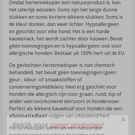
Omdat hertennekspier een natuurproduct is, kan
het uiterlijk wisselen. Soms zijn het lange dunne
stukken en soms kortere dikkere stukken. Soms is
de kleur donker, dan weer lichter. Hypoallergeen
en geschikt voor elke hond. Het is een harde
kauwsnack, het wordt zachter door kauwen. Bevat
géén toevoegingen en is hypoallergeen: ook voor
allergische honden. Bestaat uit 100% hert uit de EU.
De gevlochten hertennekspier is niet chemisch
behandeld, het bevat géén toevoegingen (geen
geur-, kleur- of smaakstoffen of
conserveringsmiddelen). Heel erg geschikt voor
honden die allergisch zijn voor graan, rund, kip of
ander veel voorkomend diersoort in hondenvoer.
Perfect als lekkere kauwkluif voor honden die een
eliminatiedieet
volgen van uitsluitend hert.
×
Bekijk onze
zomer producten
!
Hertennekspier werkt als een natuurlijke