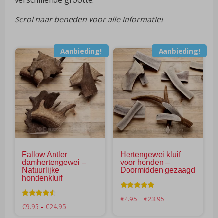
Scrol naar beneden voor alle informatie!
Aanbieding!
Aanbieding!
Dit
Dit
product
pro
heeft
hee
meerdere
mee
variaties.
vari
Deze
Dez
optie
opti
kan
kan
gekozen
gek
Fallow Antler
Hertengewei kluif
worden
wor
damhertengewei –
voor honden –
op
op
Natuurlijke
Doormidden gezaagd
hondenkluif
de
de
productpagina
pro
Waardering
Prijsklasse:
€
4.95
-
€
23.95
5.00
Waarderin
Prijsklasse:
€4.95
€
9.95
-
€
24.95
uit 5
g
€9.95
tot
4.25