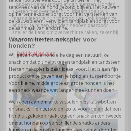
tandenborstel waardoor de tanden en het
Honden koelen anders af dan mensen. Honden
tandvlees van de hond gezond blijven. Het kauwen
zweten niet over heel hun lichaam zoals wij,
op hertennekspier zorgt voor het versterken van
maar alleen via hun voetzooltjes. Ook koelen ze
de kauwspieren, verwijdert tandplak en zorgt voor
af door te hijgen. Honden hebben daardoor
de aanmaak van endorfine.
sneller de kans om oververhit te raken, zeker bij
hoge zomerse temperaturen.
Waarom herten nekspier voor
honden?
Bekijk alles hier
Wij geven onze hond elke dag een natuurlijke
snack omdat dit helpt tegen tandplak en tandsteen.
Herten nekspier is daar ideaal voor. Het is een fijn
product om te geven aan je hond als tussendoortje.
Voor kleine, middelgrote en grote honden is het
een snack waar ze wat langer mee kunnen doen.
We raden aan om af te wisselen met kauwbotten
en snacks. Ten eerste om zo te voorkomen dat een
hond uitgekeken raakt op een snack en ten tweede
omdat honden op verschillende snacks anders
kauwen en je zo elke tand en kies reinigt door het