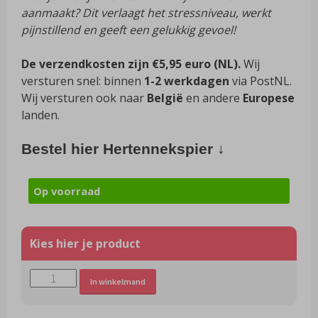
aanmaakt? Dit verlaagt het stressniveau, werkt
pijnstillend en geeft een gelukkig gevoel!
De verzendkosten zijn €5,95 euro (NL).
Wij
versturen snel: binnen
1-2 werkdagen
via PostNL.
Wij versturen ook naar
België
en andere
Europese
landen.
Bestel hier Hertennekspier ↓
Op voorraad
Natuurlijke
Alternative:
In winkelmand
harde
kauwsnack