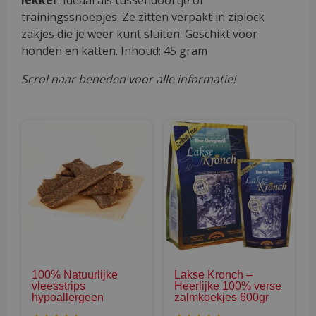
trainingssnoepjes. Ze zitten verpakt in ziplock
zakjes die je weer kunt sluiten. Geschikt voor
honden en katten. Inhoud: 45 gram
Scrol naar beneden voor alle informatie!
Dit
Dit
product
pro
heeft
hee
meerdere
mee
variaties.
vari
Deze
Dez
optie
opti
kan
kan
gekozen
gek
100% Natuurlijke
Lakse Kronch –
worden
wor
vleesstrips
Heerlijke 100% verse
op
op
hypoallergeen
zalmkoekjes 600gr
de
de