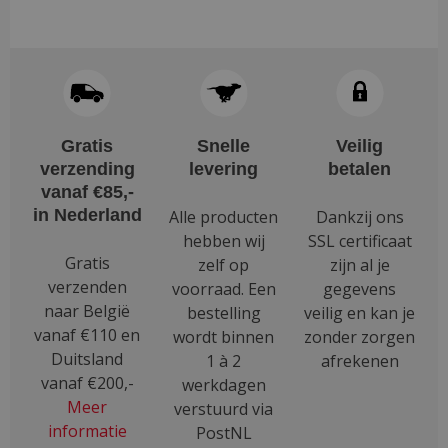
heeft
heeft
meerdere
meerdere
variaties.
variaties.
Deze
Deze
optie
optie
kan
kan
Gratis
Snelle
Veilig
gekozen
gekozen
verzending
levering
betalen
worden
worden
vanaf €85,-
op
op
in Nederland
Alle producten
Dankzij ons
de
de
hebben wij
SSL certificaat
productpagina
productpagina
Gratis
zelf op
zijn al je
verzenden
voorraad. Een
gegevens
naar België
bestelling
veilig en kan je
vanaf €110 en
wordt binnen
zonder zorgen
Duitsland
1 à 2
afrekenen
vanaf €200,-
werkdagen
Meer
verstuurd via
informatie
PostNL