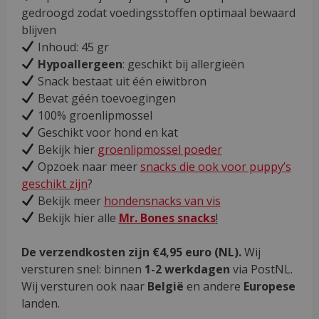
gedroogd zodat voedingsstoffen optimaal bewaard
blijven
Inhoud: 45 gr
Hypoallergeen
: geschikt bij allergieën
Snack bestaat uit één eiwitbron
Bevat géén toevoegingen
100% groenlipmossel
Geschikt voor hond en kat
Bekijk hier
groenlipmossel poeder
Opzoek naar meer
snacks die ook voor puppy’s
geschikt zijn
?
Bekijk meer
hondensnacks van vis
Bekijk hier alle
Mr. Bones snacks
!
De verzendkosten zijn €4,95 euro (NL).
Wij
versturen snel: binnen
1-2 werkdagen
via PostNL.
Wij versturen ook naar
België
en andere
Europese
landen.