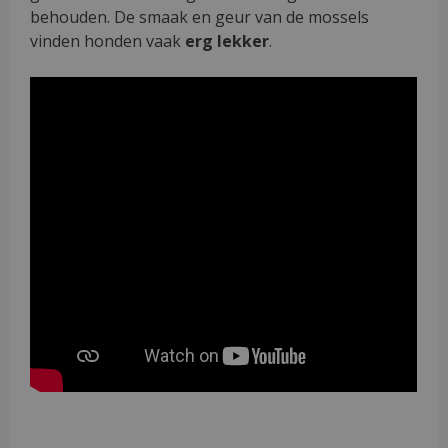
behouden. De smaak en geur van de mossels
vinden honden vaak
erg
lekker
.