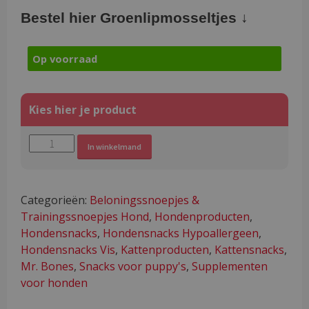
Bestel hier Groenlipmosseltjes ↓
Op voorraad
Natuurlijke
Alternative:
In winkelmand
gedroogde
&
gezonde
Categorieën:
Beloningssnoepjes &
Groenlipmosseltjes
Trainingssnoepjes Hond
,
Hondenproducten
,
aantal
Hondensnacks
,
Hondensnacks Hypoallergeen
,
Hondensnacks Vis
,
Kattenproducten
,
Kattensnacks
,
Mr. Bones
,
Snacks voor puppy's
,
Supplementen
voor honden