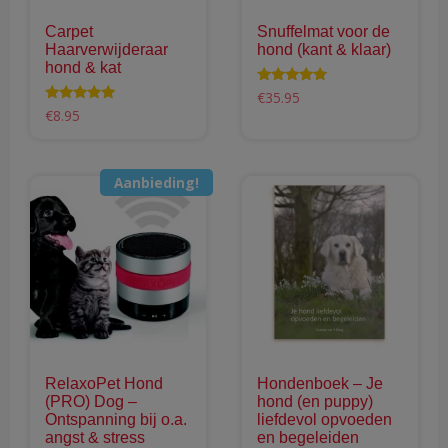
Carpet
Snuffelmat voor de
Haarverwijderaar
hond (kant & klaar)
hond & kat
Waardering
€
35.95
4.94
Waardering
€
8.95
uit 5
5.00
Dit
uit 5
product
heeft
Aanbieding!
meerdere
variaties.
Deze
optie
kan
gekozen
worden
op
RelaxoPet Hond
Hondenboek – Je
de
(PRO) Dog –
hond (en puppy)
productpagina
Ontspanning bij o.a.
liefdevol opvoeden
angst & stress
en begeleiden