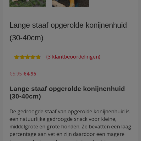
Lange staaf opgerolde konijnenhuid
(30-40cm)
(
3
klantbeoordelingen)
Waardering
3
4.67
op 5
Oorspronkelijke
Huidige
€
5.95
€
4.95
gebaseerd
op
prijs
prijs
klantbeoordelingen
Lange staaf opgerolde konijnenhuid
was:
is:
(30-40cm)
€5.95.
€4.95.
De gedroogde staaf van opgerolde konijnenhuid is
een natuurlijke gedroogde snack voor kleine,
middelgrote en grote honden. Ze bevatten een laag
percentage aan vet en zijn daardoor een magere