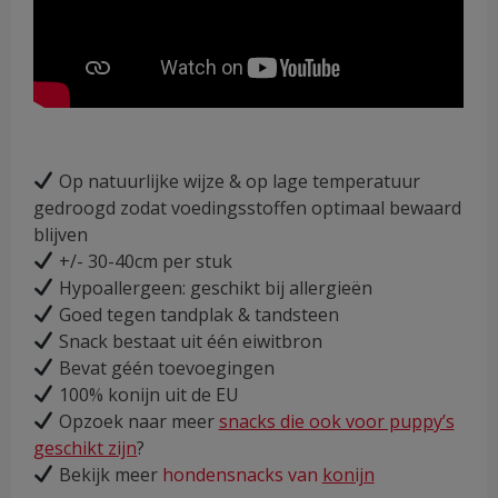
Op natuurlijke wijze & op lage temperatuur
gedroogd zodat voedingsstoffen optimaal bewaard
blijven
+/- 30-40cm per stuk
Hypoallergeen: geschikt bij allergieën
Goed tegen tandplak & tandsteen
Snack bestaat uit één eiwitbron
Bevat géén toevoegingen
100% konijn uit de EU
Opzoek naar meer
snacks die ook voor puppy’s
geschikt zijn
?
Bekijk meer
hondensnacks van
konijn