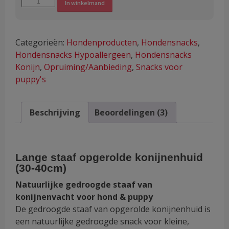
Alternative:
In winkelmand
staaf
opgerolde
konijnenhuid
Categorieën:
Hondenproducten
,
Hondensnacks
,
(30-
Hondensnacks Hypoallergeen
,
Hondensnacks
40cm)
Konijn
,
Opruiming/Aanbieding
,
Snacks voor
aantal
puppy's
Beschrijving
Beoordelingen (3)
Lange staaf opgerolde konijnenhuid
(30-40cm)
Natuurlijke gedroogde staaf van
konijnenvacht voor hond & puppy
De gedroogde staaf van opgerolde konijnenhuid is
een natuurlijke gedroogde snack voor kleine,