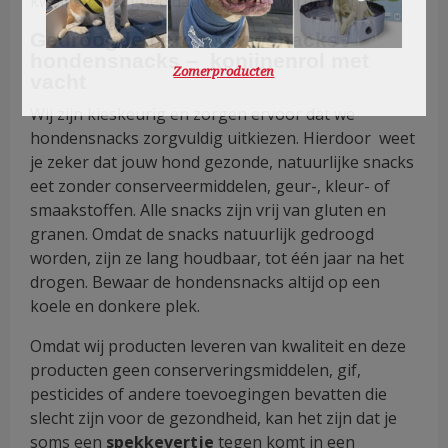
kwaliteit niet goed dan verkopen wij dit niet.
Gedroogde harde kauwsnacks /
hondensnacks – konijnenrol met
Zomerproducten
vacht
Wij zijn kieskeurig en zorgen ervoor dat we
hondensnacks zorgvuldig uitkiezen. Hierdoor weet
je zeker dat jouw hond gezonde, natuurlijke snacks
eet zonder conserveermiddelen, geur-, kleur- of
smaakstoffen. Alle snacks zijn vrij van gluten en
granen. Omdat de snacks natuurlijk gedroogd
worden, zijn ze lang houdbaar, tot één jaar na het
drogen. Bewaar de hondensnacks altijd op een
koele en donkere plek.
Omdat wij producten leveren van kwaliteit en deze
producten geen conserveringsmiddelen, gif,
pesticides of andere toevoegingen bevatten die
slecht zijn voor de gezondheid, kan het zijn dat je
soms een
spekkevertje
tegen komt in een