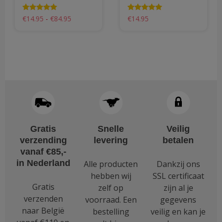
Prijsklasse:
Waardering
Waardering
€
14.95
-
€
84.95
€
14.95
4.75
4.95
€14.95
uit 5
uit 5
Dit
tot
product
€84.95
heeft
meerdere
variaties.
Deze
optie
kan
Gratis
Snelle
Veilig
gekozen
verzending
levering
betalen
worden
vanaf €85,-
op
in Nederland
Alle producten
Dankzij ons
de
hebben wij
SSL certificaat
productpagina
Gratis
zelf op
zijn al je
verzenden
voorraad. Een
gegevens
naar België
bestelling
veilig en kan je