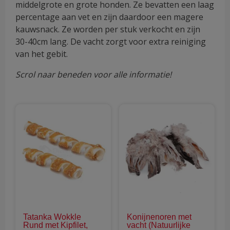
middelgrote en grote honden. Ze bevatten een laag
percentage aan vet en zijn daardoor een magere
kauwsnack. Ze worden per stuk verkocht en zijn
30-40cm lang. De vacht zorgt voor extra reiniging
van het gebit.
Scrol naar beneden voor alle informatie!
Dit
Dit
product
pro
heeft
hee
meerdere
mee
variaties.
vari
Deze
Dez
optie
opti
kan
kan
gekozen
gek
Tatanka Wokkle
Konijnenoren met
worden
wor
Rund met Kipfilet,
vacht (Natuurlijke