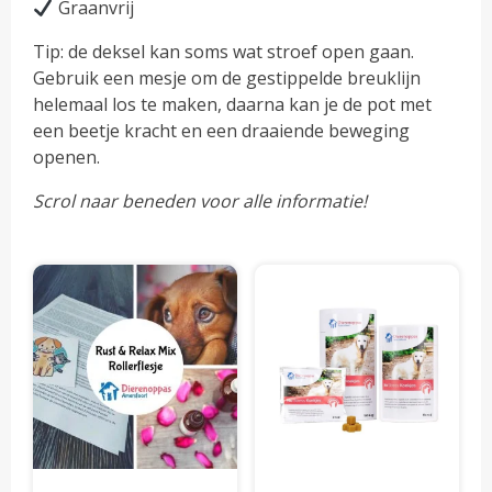
Graanvrij
Tip: de deksel kan soms wat stroef open gaan.
Gebruik een mesje om de gestippelde breuklijn
helemaal los te maken, daarna kan je de pot met
een beetje kracht en een draaiende beweging
openen.
Scrol naar beneden voor alle informatie!
Dit
Dit
product
pro
heeft
hee
meerdere
mee
variaties.
vari
Deze
Dez
optie
opti
kan
kan
gekozen
gek