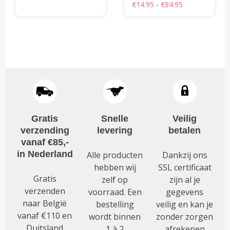
Prijsklasse:
Waardering
€
14.95
-
€
84.95
€3.95
uit 5
4.75
Dit
€14.95
tot
uit 5
Dit
tot
product
€4.35
product
€84.95
heeft
heeft
meerdere
meerdere
variaties.
variaties.
Deze
Deze
optie
optie
kan
kan
gekozen
Gratis
Snelle
Veilig
gekozen
worden
verzending
levering
betalen
worden
op
vanaf €85,-
op
de
in Nederland
Alle producten
Dankzij ons
de
productpagina
hebben wij
SSL certificaat
productpagina
Gratis
zelf op
zijn al je
verzenden
voorraad. Een
gegevens
naar België
bestelling
veilig en kan je
vanaf €110 en
wordt binnen
zonder zorgen
Duitsland
1 à 2
afrekenen