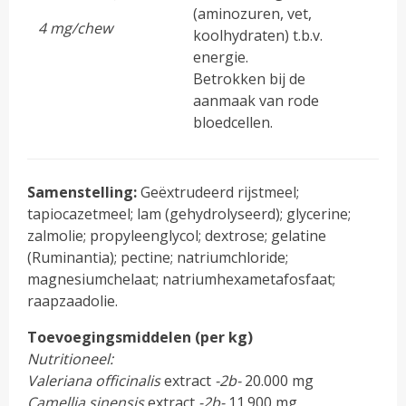
(aminozuren, vet,
4 mg/chew
koolhydraten) t.b.v.
energie.
Betrokken bij de
aanmaak van rode
bloedcellen.
Samenstelling:
Geëxtrudeerd rijstmeel;
tapiocazetmeel; lam (gehydrolyseerd); glycerine;
zalmolie; propyleenglycol; dextrose; gelatine
(Ruminantia); pectine; natriumchloride;
magnesiumchelaat; natriumhexametafosfaat;
raapzaadolie.
Toevoegingsmiddelen (per kg)
Nutritioneel:
Valeriana officinalis
extract
-2b-
20.000 mg
Camellia sinensis
extract ­
-2b-
11.900 mg