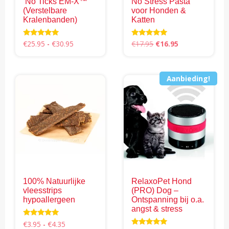
‘No Ticks EM-X™’
No Stress Pasta
(Verstelbare
voor Honden &
Kralenbanden)
Katten
Prijsklasse:
Oorspronkelijke
Huidige
Waardering
Waardering
€
25.95
-
€
30.95
€
17.95
€
16.95
4.69
5.00
€25.95
prijs
prijs
uit 5
uit 5
Dit
tot
was:
is:
product
€30.95
€17.95.
€16.95.
Aanbieding!
heeft
meerdere
variaties.
Deze
optie
kan
gekozen
worden
100% Natuurlijke
RelaxoPet Hond
op
vleesstrips
(PRO) Dog –
de
hypoallergeen
Ontspanning bij o.a.
productpagina
angst & stress
Prijsklasse:
Waardering
€
3.95
-
€
4.35
5.00