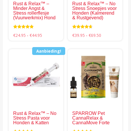
Rust & Relax™ –
Rust & Relax™ – No
worden
wor
Minder Angst &
Stress Snoepjes voor
op
op
Stress rollerflesje
Honden (Kalmerend
(Vuurwerkmix) Hond
& Rustgevend)
de
de
productpagina
pro
Waardering
Waardering
Prijsklasse:
Prijsklasse:
€
24.95
-
€
44.95
€
39.95
-
€
69.50
4.66
4.50
€24.95
€39.95
uit 5
uit 5
tot
tot
€44.95
€69.50
Aanbieding!
Dit
pro
hee
mee
vari
Dez
opti
kan
gek
Rust & Relax™ – No
SPARROW Pet
wor
Stress Pasta voor
CannaRelax &
op
Honden & Katten
CannaMove Forte
de