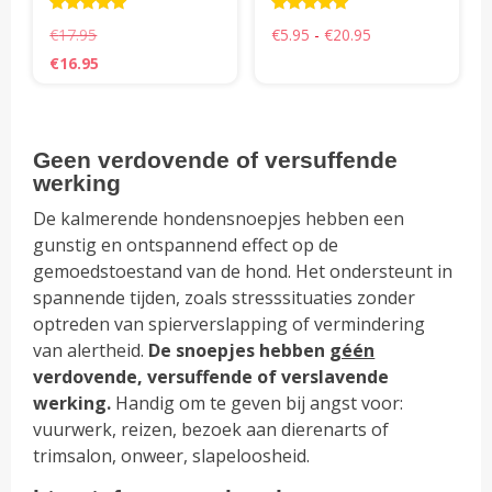
pro
Waardering
Waardering
Prijsklasse:
€
17.95
€
5.95
-
€
20.95
5.00
5.00
€5.95
uit 5
uit 5
Oorspronkelijke
Huidige
€
16.95
tot
prijs
prijs
€20.95
was:
is:
€17.95.
€16.95.
Geen verdovende of versuffende
werking
De kalmerende hondensnoepjes hebben een
gunstig en ontspannend effect op de
gemoedstoestand van de hond. Het ondersteunt in
spannende tijden, zoals stresssituaties zonder
optreden van spierverslapping of vermindering
van alertheid.
De snoepjes hebben
géén
verdovende, versuffende of verslavende
werking.
Handig om te geven bij angst voor:
vuurwerk, reizen, bezoek aan dierenarts of
trimsalon, onweer, slapeloosheid.