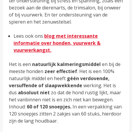
ter ondersteuning bij stress en spanning, zoals een
bezoek aan de dierenarts, de trimsalon, bij onweer
of bij vuurwerk. En ter ondersteuning van de
spieren en het zenuwstelsel.
Lees ook ons
blog met interessante
informatie over honden, vuurwerk &
vuurwerkangst.
Het is een
natuurlijk
kalmeringsmiddel
en bij de
meeste honden
zeer effectief
. Het is een 100%
natuurlijk middel en heeft
géén verdovende,
versuffende of slaapwekkende
werking. Het is
dus
absoluut niet
zo dat de hond rustig lijkt, maar
het vanbinnen niet is en zich niet kan bewegen.
Inhoud:
60 of 120 snoepjes.
In een verpakking van
120 snoepjes zitten 2 zakjes van 60 stuks, hierdoor
zijn de lang houdbaar.