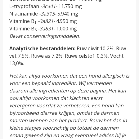
L-tryptofaan
-3c441-
11.750 mg
Niacinamide
-3a315-
5.940 mg
Vitamine B
-3a821-
4.950 mg
1
Vitamine B
-3a831-
1.000 mg
6
Bevat conserveringsmiddelen
.
Analytische bestanddelen:
Ruw eiwit 10,2%, Ruw
vet 7,5%, Ruwe as 7,2%, Ruwe celstof 0,3%, Vocht
13,0%.
Het kan altijd voorkomen dat een hond allergisch is
voor een bepaald ingrediënt. Wij vermelden
daarom alle ingrediënten op deze pagina. Het kan
ook altijd voorkomen dat klachten eerst
verergeren voordat ze verbeteren. Een hond kan
bijvoorbeeld diarree krijgen, omdat de darmen
moeten wennen aan het product. Bouw het dan in
kleine stapjes voorzichtig op totdat de darmen
eraan gewend zijn en vraag eventueel advies bij je