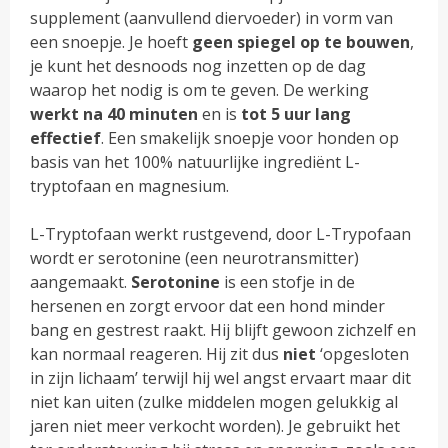
supplement (aanvullend diervoeder) in vorm van
een snoepje. Je hoeft
geen spiegel op te bouwen
,
je kunt het desnoods nog inzetten op de dag
waarop het nodig is om te geven. De werking
werkt na 40 minuten
en is
tot 5 uur lang
effectief
. Een smakelijk snoepje voor honden op
basis van het 100% natuurlijke ingrediënt L-
tryptofaan en magnesium.
L-Tryptofaan werkt rustgevend, door L-Trypofaan
wordt er serotonine (een neurotransmitter)
aangemaakt.
Serotonine
is een stofje in de
hersenen en zorgt ervoor dat een hond minder
bang en gestrest raakt. Hij blijft gewoon zichzelf en
kan normaal reageren. Hij zit dus
niet
‘opgesloten
in zijn lichaam’ terwijl hij wel angst ervaart maar dit
niet kan uiten (zulke middelen mogen gelukkig al
jaren niet meer verkocht worden). Je gebruikt het