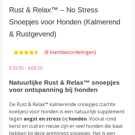
Rust & Relax™ – No Stress
Snoepjes voor Honden (Kalmerend
& Rustgevend)
(
8
klantbeoordelingen)
Waardering
8
4.50
op 5
Prijsklasse:
€
39.95
-
€
69.50
gebaseerd
op
€39.95
klantbeoordelingen
Natuurlijke Rust & Relax™ snoepjes
tot
voor ontspanning bij honden
€69.50
De Rust & Relax™ kalmerende snoepjes (zachte
koekjes) voor honden is een natuurlijk supplement
tegen
angst en stress
bij
honden
. Vooral rond
kerst en oud en nieuw zijn er veel honden die baat
hebben bij deze antistress snoepjes. Het is een