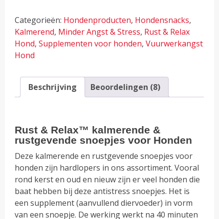
Relax™
-
Categorieën:
Hondenproducten
,
Hondensnacks
,
No
Kalmerend
,
Minder Angst & Stress
,
Rust & Relax
Stress
Hond
,
Supplementen voor honden
,
Vuurwerkangst
Snoepjes
Hond
voor
Honden
(Kalmerend
Beschrijving
Beoordelingen (8)
&
Rustgevend)
aantal
Rust & Relax™ kalmerende &
rustgevende snoepjes voor Honden
Deze kalmerende en rustgevende snoepjes voor
honden zijn hardlopers in ons assortiment. Vooral
rond kerst en oud en nieuw zijn er veel honden die
baat hebben bij deze antistress snoepjes. Het is
een supplement (aanvullend diervoeder) in vorm
van een snoepje. De werking werkt na 40 minuten