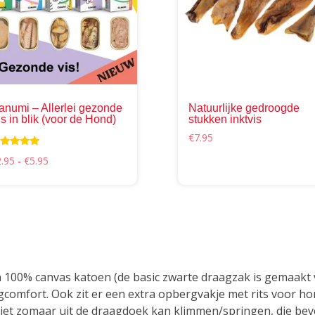
variaties.
Deze
optie
kan
gekozen
worden
op
anumi – Allerlei gezonde
Natuurlijke gedroogde
de
s in blik (voor de Hond)
stukken inktvis
ina
productpagina
€
7.95
ardering
Prijsklasse:
2.95
-
€
5.95
00
€2.95
t 5
tot
€5.95
100% canvas katoen (de basic zwarte draagzak is gemaakt v
gcomfort. Ook zit er een extra opbergvakje met rits voor 
niet zomaar uit de draagdoek kan klimmen/springen, die beve