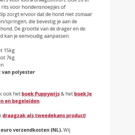
 rits voor hondensnoepjes of
clip zorgt ervoor dat de hond niet zomaar
n/springen, die bevestig je aan de
hond. De grootte van de drager en de
d kan je eenvoudig aanpassen.
ot 15kg
tot 7kg
en
 van polyester
jk ook het
boek Puppywijs
& het
boek Je
en en begeleiden
.
n
draagzak als tweedekans product
!
95 euro verzendkosten (NL).
Wij