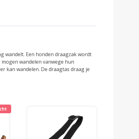
ang wandelt. Een honden draagzak wordt
ang mogen wandelen vanwege hun
ver kan wandelen. De draagtas draag je
ocht
Dit
product
heeft
meerdere