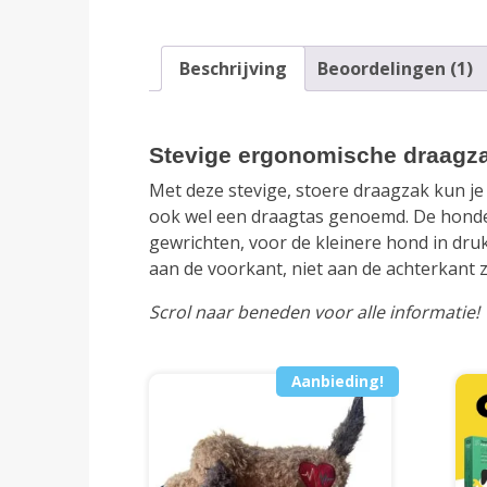
Beschrijving
Beoordelingen (1)
Stevige ergonomische draagza
Met deze stevige, stoere draagzak kun j
ook wel een draagtas genoemd. De honde
gewrichten, voor de kleinere hond in dru
aan de voorkant, niet aan de achterkant 
Scrol naar beneden voor alle informatie!
Aanbieding!
Dit
product
heeft
meerdere