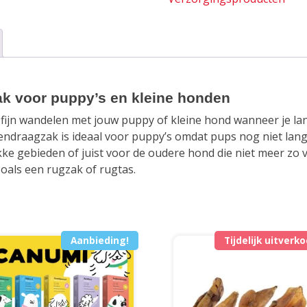
en
kleine
honden
aantal
k voor puppy’s en kleine honden
e fijn wandelen met jouw puppy of kleine hond wanneer je l
ndraagzak is ideaal voor puppy’s omdat pups nog niet l
kke gebieden of juist voor de oudere hond die niet meer zo 
zoals een rugzak of rugtas.
Aanbieding!
Tijdelijk uitverk
Dit
product
heeft
meerdere