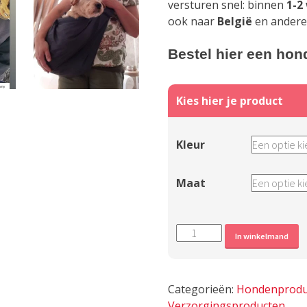
versturen snel: binnen
1-2
ook naar
België
en ander
Bestel hier een ho
Kleur
Maat
Stevige
A
In winkelmand
ergonomische
draagzak
voor
Categorieën:
Hondenprodu
puppy's
Verzorgingsproducten