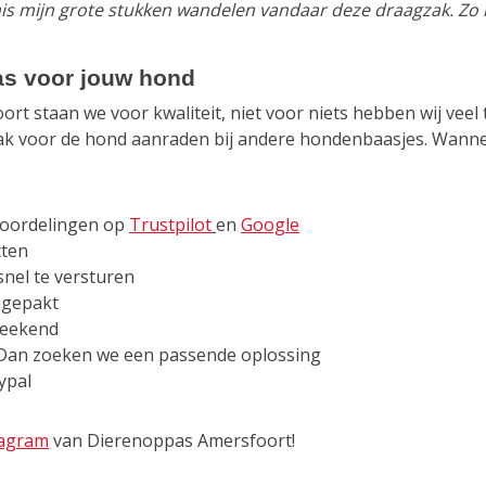
en mis mijn grote stukken wandelen vandaar deze draagzak. Z
as voor jouw hond
t staan we voor kwaliteit, niet voor niets hebben wij veel 
k voor de hond aanraden bij andere hondenbaasjes. Wanneer j
eoordelingen op
Trustpilot
en
Google
cten
snel te versturen
ngepakt
 weekend
. Dan zoeken we een passende oplossing
ypal
tagram
van Dierenoppas Amersfoort!