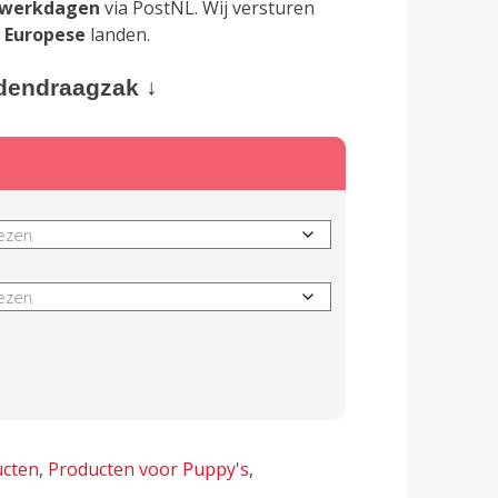
 werkdagen
via PostNL. Wij versturen
e
Europese
landen.
ndendraagzak ↓
lternative:
cten
,
Producten voor Puppy's
,