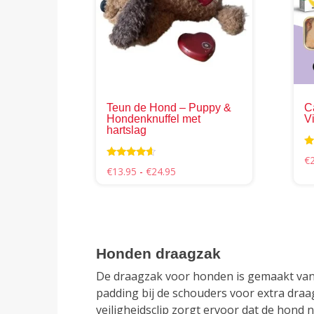
variaties.
Deze
optie
kan
gekozen
worden
op
Teun de Hond – Puppy &
C
de
Hondenknuffel met
Vi
hartslag
productpag
Wa
€
5.
Waarderin
Prijsklasse:
€
13.95
-
€
24.95
ui
g
€13.95
4.38
tot
uit 5
€24.95
Honden draagzak
De draagzak voor honden is gemaakt van 
padding bij de schouders voor extra draa
veiligheidsclip zorgt ervoor dat de hond 