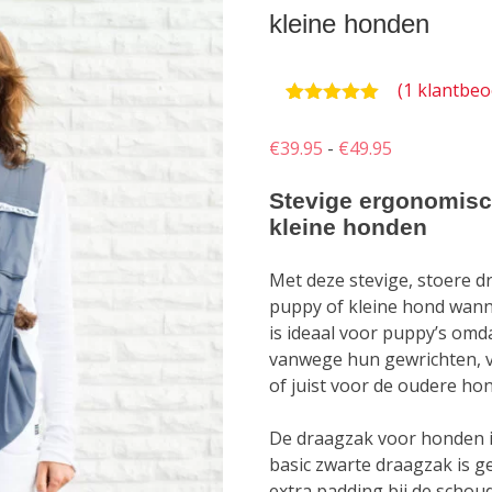
kleine honden
(
1
klantbeo
Waardering
1
5.00
op 5
Prijsklasse:
€
39.95
-
€
49.95
gebaseerd
op
€39.95
klantbeoordeling
Stevige ergonomisc
tot
kleine honden
€49.95
Met deze stevige, stoere d
puppy of kleine hond wann
is ideaal voor puppy’s om
vanwege hun gewrichten, v
of juist voor de oudere ho
De draagzak voor honden 
basic zwarte draagzak is g
extra padding bij de schou