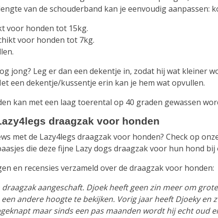
 lengte van de schouderband kan je eenvoudig aanpassen: k
kt voor honden tot 15kg.
chikt voor honden tot 7kg.
len.
 nog jong? Leg er dan een dekentje in, zodat hij wat kleiner 
Met een dekentje/kussentje erin kan je hem wat opvullen.
en kan met een laag toerental op 40 graden gewassen wor
Lazy4legs draagzak voor honden
ews met de Lazy4legs draagzak voor honden? Check op onze 
asjes die deze fijne Lazy dogs draagzak voor hun hond bij 
gen en recensies verzameld over de draagzak voor honden:
 draagzak aangeschaft. Djoek heeft geen zin meer om grote
n een andere hoogte te bekijken. Vorig jaar heeft Djoeky en
geknapt maar sinds een pas maanden wordt hij echt oud en wi