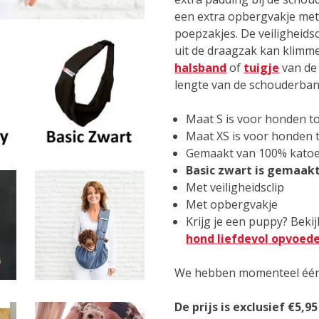
een extra opbergvakje met
poepzakjes. De veiligheids
uit de draagzak kan klimme
halsband
of
tuigje
van de 
lengte van de schouderban
Maat S is voor honden t
Maat XS is voor honden 
Gemaakt van 100% kato
Basic zwart is gemaakt
Met veiligheidsclip
Met opbergvakje
Krijg je een puppy? Beki
hond liefdevol opvoed
We hebben momenteel éé
De prijs is exclusief €5,