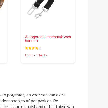
variaties.
Deze
optie
kan
gekozen
worden
op
Autogordel tussenstuk voor
de
honden
productpagina
Waarderin
Prijsklasse:
€
8.95
-
€
14.95
g
€8.95
4.00
tot
uit 5
€14.95
an polyester) en voorzien van extra
hondensnoepjes of poepzakjes. De
stig je aan de halsband of het tuigje van