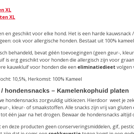
en XL
ten XL
 en geschikt voor elke hond. Het is een harde kauwsnack / 
een: ook voor allergische honden. Bestaat uit 100% kameel 
sch behandeld, bevat géén toevoegingen (geen geur-, kleur
f is erg geschikt voor honden die allergisch zijn voor graa
kere kauwkluif voor honden die een
eliminatiedieet
volgen v
%, Vocht: 10,5%, Herkomst: 100% Kameel
/ hondensnacks – Kamelenkophuid platen
 we hondensnacks zorgvuldig uitkiezen. Hierdoor weet je ze
r-, kleur- of smaakstoffen. Alle snacks zijn vrij van glute
tot één jaar na het drogen. Bewaar de hondensnacks altijd 
t en deze producten geen conserveringsmiddelen, gif, pest
t zijn dat je soms een
spekkevertje
tegen komt in een gedr