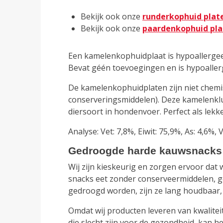
Bekijk ook onze
runderkophuid plat
Bekijk ook onze
paardenkophuid pla
Een kamelenkophuidplaat is hypoallergeen
Bevat géén toevoegingen en is hypoallerg
De kamelenkophuidplaten zijn niet chemi
conserveringsmiddelen). Deze kamelenklui
diersoort in hondenvoer. Perfect als lek
Analyse: Vet: 7,8%, Eiwit: 75,9%, As: 4,6
Gedroogde harde kauwsnacks 
Wij zijn kieskeurig en zorgen ervoor dat
snacks eet zonder conserveermiddelen, geu
gedroogd worden, zijn ze lang houdbaar, 
Omdat wij producten leveren van kwalitei
die slecht zijn voor de gezondheid, kan he