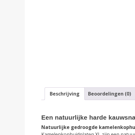
Beschrijving
Beoordelingen (0)
Een natuurlijke harde kauwsn
Natuurlijke gedroogde kamelenkophui
Kamelenkophuidplaten XL zijn een natuur