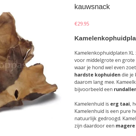
kauwsnack
€
29.95
Kamelenkophuidpla
Kamelenkophuidplaten XL z
voor middelgrote en grote
waar je hond wel even zoet
hardste
kophuiden
die je
daarom lang mee. Kameelko
bijvoorbeeld een
rundalle
Kamelenhuid is
erg
taai
, 
Kamelenhuid is een pure 
natuurlijk gedroogd. Kame
zijn daardoor een
magere