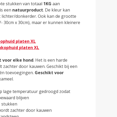
ote stukken van totaal
1KG
aan
is een
natuurproduct
. De kleur kan
t lichter/donkerder. Ook kan de grootte
/- 30cm x 30cm), maar er kunnen kleinere
ophuid platen XL
kophuid platen XL
t voor elke hond
. Het is een harde
dt zachter door kauwen. Geschikt bij een
én toevoegingen.
Geschikt voor
kameel.
op lage temperatuur gedroogd zodat
bewaard blijven
 stukken
ordt zachter door kauwen
tandsteen