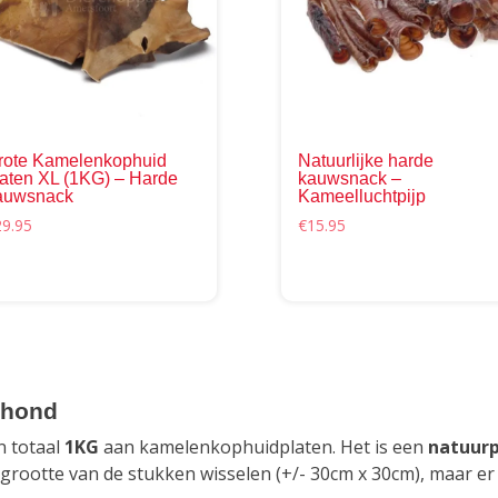
rote Kamelenkophuid
Natuurlijke harde
laten XL (1KG) – Harde
kauwsnack –
auwsnack
Kameelluchtpijp
ina
29.95
€
15.95
 hond
n totaal
1KG
aan kamelenkophuidplaten. Het is een
natuur
 grootte van de stukken wisselen (+/- 30cm x 30cm), maar er