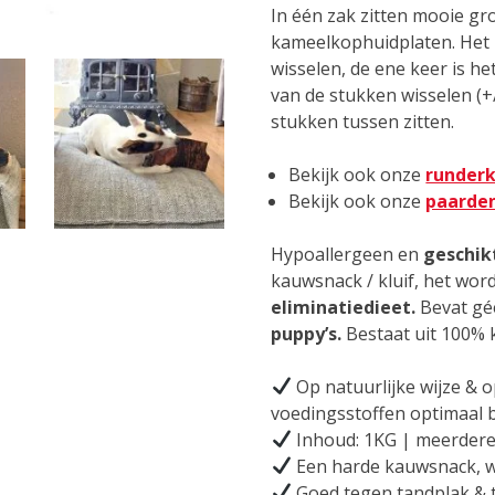
In één zak zitten mooie gr
kameelkophuidplaten. Het 
wisselen, de ene keer is he
van de stukken wisselen (+
stukken tussen zitten.
Bekijk ook onze
runderk
Bekijk ook onze
paarden
Hypoallergeen en
geschik
kauwsnack / kluif, het wor
eliminatiedieet.
Bevat gé
puppy’s.
Bestaat uit 100% 
Op natuurlijke wijze & 
voedingsstoffen optimaal 
Inhoud: 1KG | meerdere
Een harde kauwsnack, w
Goed tegen tandplak & 