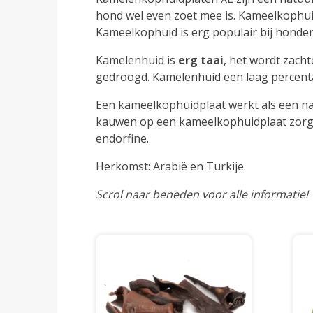
hond wel even zoet mee is. Kameelkophui
Kameelkophuid is erg populair bij honde
Kamelenhuid is
erg
taai
, het wordt zach
gedroogd. Kamelenhuid een laag percent
Een kameelkophuidplaat werkt als een na
kauwen op een kameelkophuidplaat zorgt 
endorfine.
Herkomst:
Arabië en Turkije.
Scrol naar beneden voor alle informatie!
Dit
product
heeft
meerdere
variaties.