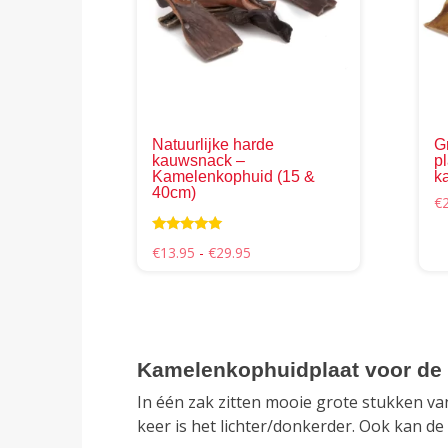
Deze
optie
kan
gekozen
worden
op
Natuurlijke harde
G
de
kauwsnack –
p
Kamelenkophuid (15 &
k
productpag
40cm)
€
Waardering
Prijsklasse:
€
13.95
-
€
29.95
5.00
€13.95
uit 5
tot
€29.95
Kamelenkophuidplaat voor de
In één zak zitten mooie grote stukken va
keer is het lichter/donkerder. Ook kan de