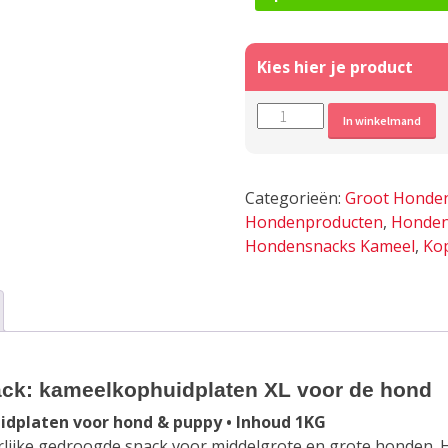
Grote
A
In winkelmand
Kamelenkophuid
platen
XL
Categorieën:
Groot Honde
(1KG)
Hondenproducten
,
Honden
-
Hondensnacks Kameel
,
Ko
Harde
kauwsnack
aantal
ack: kameelkophuidplaten XL voor de hond
dplaten voor hond & puppy • Inhoud 1KG
lijke gedroogde snack voor middelgrote en grote honden. H