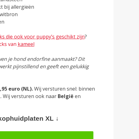
kt bij allergieën
iwitbron
en
ks die ook voor puppy’s geschikt zijn
?
cks van
kameel
uwen je hond endorfine aanmaakt? Dit
werkt pijnstillend en geeft een gelukkig
,95 euro (NL).
Wij versturen snel: binnen
. Wij versturen ook naar
België
en
kophuidplaten XL ↓