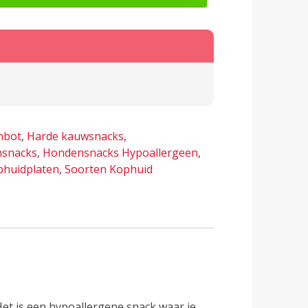
lternative:
nbot
,
Harde kauwsnacks
,
snacks
,
Hondensnacks Hypoallergeen
,
phuidplaten
,
Soorten Kophuid
et is een hypoallergene snack waar je