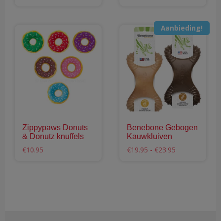
€11.95
product
uit 5
Dit
tot
heeft
product
€17.95
meerdere
Aanbieding!
heeft
variaties.
meerdere
Deze
variaties.
optie
Deze
kan
optie
gekozen
kan
worden
gekozen
op
worden
de
Zippypaws Donuts
Benebone Gebogen
op
productpagina
& Donutz knuffels
Kauwkluiven
de
Prijsklasse:
€
10.95
€
19.95
-
€
23.95
productpagina
€19.95
Dit
Dit
tot
product
product
€23.95
heeft
heeft
meerdere
meerdere
variaties.
variaties.