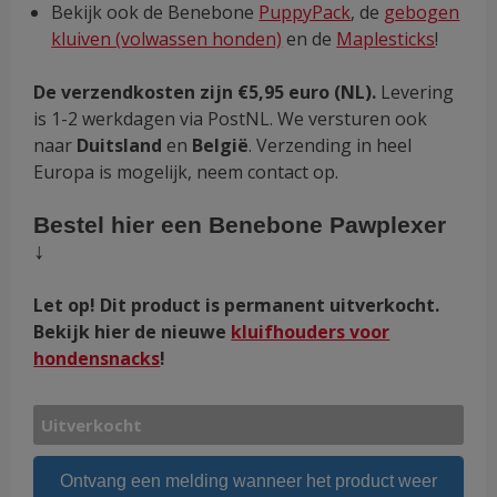
Bekijk ook de Benebone
PuppyPack
, de
gebogen
kluiven (volwassen honden)
en de
Maplesticks
!
De verzendkosten zijn €5,95 euro (NL).
Levering
is 1-2 werkdagen via PostNL. We versturen ook
naar
Duitsland
en
België
. Verzending in heel
Europa is mogelijk, neem contact op.
Bestel hier een Benebone Pawplexer
↓
Let op! Dit product is permanent uitverkocht.
Bekijk hier de nieuwe
kluifhouders voor
hondensnacks
!
Uitverkocht
Ontvang een melding wanneer het product weer