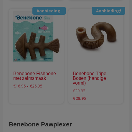
productpagina
pro
€23.95
tot
€28.95
Aanbieding!
Aanbieding!
Dit
Dit
product
pro
heeft
hee
meerdere
mee
variaties.
vari
Deze
Dez
optie
opti
kan
kan
gekozen
gek
Benebone Fishbone
Benebone Tripe
worden
wor
met zalmsmaak
Botten (handige
op
op
vorm!)
Prijsklasse:
€
16.95
-
€
25.95
de
de
€16.95
€
29.95
tot
productpagina
pro
Oorspronkelijke
Huidige
€
28.95
€25.95
prijs
prijs
was:
is:
€29.95.
€28.95.
Benebone Pawplexer