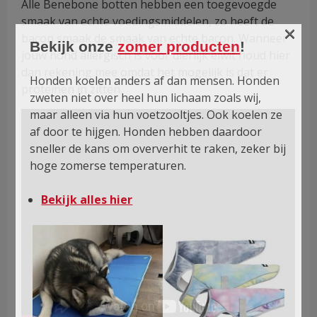
Alle Benebone botten hebben een toegevoegde
smaak van echte voedingsmiddelen, zo heeft de
×
bacon smaak de smaak van echte bacon. Wanneer
Bekijk onze
zomer producten
!
jouw hond allergisch is voor dierlijk eiwit houd hier
dan rekening mee omdat het mogelijk is dat er
Honden koelen anders af dan mensen. Honden
proteïnen in zitten.
zweten niet over heel hun lichaam zoals wij,
maar alleen via hun voetzooltjes. Ook koelen ze
af door te hijgen. Honden hebben daardoor
sneller de kans om oververhit te raken, zeker bij
hoge zomerse temperaturen.
Bekijk alles hier