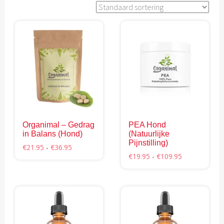
Organimal – Gedrag
PEA Hond
in Balans (Hond)
(Natuurlijke
Pijnstilling)
Prijsklasse:
€
21.95
-
€
36.95
Prijsklasse:
€
19.95
-
€
109.95
€21.95
Dit
€19.95
tot
Dit
tot
product
€36.95
product
€109.95
heeft
heeft
meerdere
meerdere
variaties.
variaties.