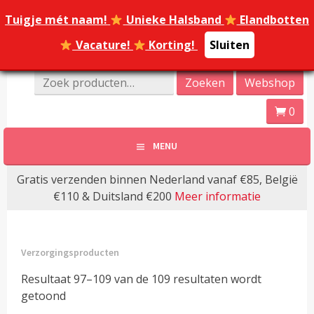
Spring
Tuigje mét naam!
Tuigje mét naam!
Unieke Halsband
Unieke Halsband
Elandbotten
Elandbotten
naar
inhoud
Vacature!
Vacature!
Korting!
Korting!
Sluiten
Sluiten
Online Dierenwinkel Amersfoort
Zoeken
Zoeken
Webshop
Dierenoppas
naar:
0
Amersfoort | Webshop
MENU
bijzondere huisdier
Gratis verzenden binnen Nederland vanaf €85, België
producten!
€110 & Duitsland €200
Meer informatie
Verzorgingsproducten
Resultaat 97–109 van de 109 resultaten wordt
getoond