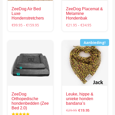
worden
ZeeDog Air Bed
ZeeDog Placemat &
op
Luxe
Melamine
de
Hondenstretchers
Hondenbak
productpagina
Prijsklasse:
Prijsklasse:
€
99.95
-
€
159.95
€
21.95
-
€
34.95
€99.95
€21.95
Dit
Dit
tot
tot
product
product
€159.95
€34.95
Aanbieding!
heeft
heeft
meerdere
meerdere
variaties.
variaties.
Deze
Deze
optie
optie
kan
kan
gekozen
gekozen
worden
worden
ZeeDog
Leuke, hippe &
op
op
Orthopedische
unieke honden
de
de
hondenbedden (Zee
bandana’s
productpagina
productpagina
Bed 2.0)
Oorspronkelijke
Huidige
€
29.95
€
19.95