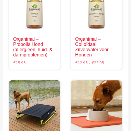
Deze
Deze
optie
optie
kan
kan
gekozen
gekozen
worden
worden
op
Organimal –
Organimal –
op
de
Propolis Hond
Colloïdaal
de
productpagina
(allergieën, huid- &
Zilverwater voor
productpagina
darmproblemen)
Honden
Prijsklasse:
€
15.95
€
12.95
-
€
23.95
€12.95
Dit
tot
product
€23.95
heeft
meerdere
variaties.
Deze
optie
kan
gekozen