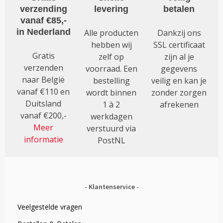
op
verzending
levering
betalen
de
vanaf €85,-
productpagina
in Nederland
Alle producten
Dankzij ons
hebben wij
SSL certificaat
Gratis
zelf op
zijn al je
verzenden
voorraad. Een
gegevens
naar België
bestelling
veilig en kan je
vanaf €110 en
wordt binnen
zonder zorgen
Duitsland
1 à 2
afrekenen
vanaf €200,-
werkdagen
Meer
verstuurd via
informatie
PostNL
Klantenservice
Veelgestelde vragen