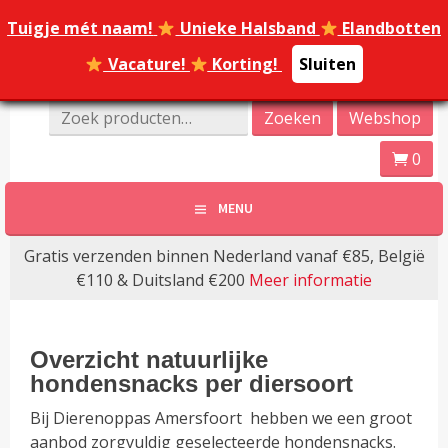
Spring
Tuigje mét naam!
Tuigje mét naam!
Unieke Halsband
Unieke Halsband
Elandbotten
Elandbotten
naar
inhoud
Vacature!
Vacature!
Korting!
Korting!
Sluiten
Sluiten
Online Dierenwinkel Amersfoort
Zoeken
Zoeken
Webshop
Dierenoppas
naar:
0
Amersfoort | Webshop
MENU
bijzondere huisdier
Gratis verzenden binnen Nederland vanaf €85, België
producten!
€110 & Duitsland €200
Meer informatie
Overzicht natuurlijke
hondensnacks per diersoort
Bij Dierenoppas Amersfoort hebben we een groot
aanbod zorgvuldig geselecteerde hondensnacks.