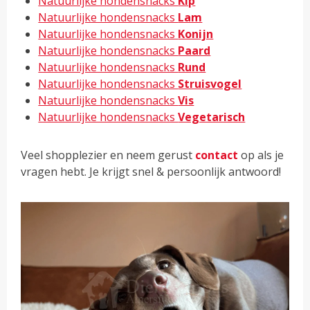
Natuurlijke hondensnacks
Kip
Natuurlijke hondensnacks
Lam
Natuurlijke hondensnacks
Konijn
Natuurlijke hondensnacks
Paard
Natuurlijke hondensnacks
Rund
Natuurlijke hondensnacks
Struisvogel
Natuurlijke hondensnacks
Vis
Natuurlijke hondensnacks
Vegetarisch
Veel shopplezier en neem gerust
contact
op als je
vragen hebt. Je krijgt snel & persoonlijk antwoord!