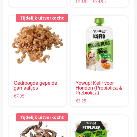
tot
Prijsklasse:
€
24.95
-
€
34.95
€28.95
€24.95
tot
€34.95
Tijdelijk uitverkocht
Gedroogde gepelde
Yowup! Kefir voor
garnaaltjes
Honden (Probiotica &
Prebiotica)
€
7.95
€
3.25
Tijdelijk uitverkocht
Dit
pro
hee