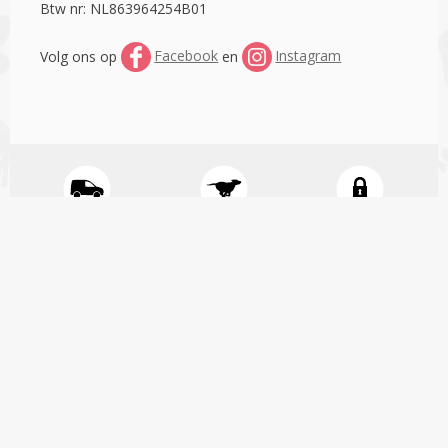
Btw nr: NL863964254B01
Volg ons op
Facebook
en
Instagram
Gratis
Snelle
Veilig
verzending
levering
betalen
vanaf €85,-
in Nederland
Alle producten
Dankzij ons
hebben wij
SSL certificaat
Gratis
zelf op
zijn al je
verzenden
voorraad. Een
gegevens
naar België
bestelling
veilig en kan je
vanaf €110 en
wordt binnen
zonder zorgen