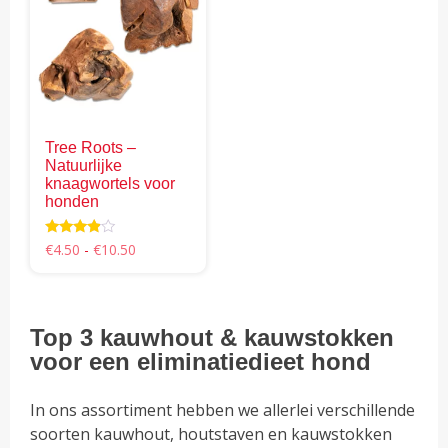
variaties.
variaties.
Deze
Deze
optie
optie
kan
kan
gekozen
gekozen
worden
worden
Tree Roots –
op
op
Natuurlijke
de
de
knaagwortels voor
productpagina
productpagina
honden
Prijsklasse:
Waardering
€
4.50
-
€
10.50
3.67
€4.50
uit 5
Dit
tot
product
€10.50
heeft
Top 3 kauwhout & kauwstokken
meerdere
voor een eliminatiedieet hond
variaties.
Deze
In ons assortiment hebben we allerlei verschillende
optie
soorten kauwhout, houtstaven en kauwstokken