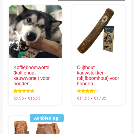
Koffieboomwortel
Olijfhout
(koffiehout
kauwstokken
kauwwortel) voor
(olijfboomhout) voor
honden
honden
Prijsklasse:
Prijsklasse:
Waardering
Waardering
€
9.95
-
€
15.95
€
11.95
-
€
17.95
4.48
4.00
€9.95
€11.95
uit 5
uit 5
Dit
Dit
tot
tot
product
product
€15.95
€17.95
Aanbieding!
heeft
heeft
meerdere
meerdere