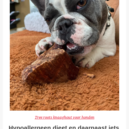
Tree roots knaaghout voor honden
Hypoallergeen dieet en daarnaast iets