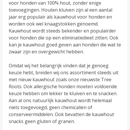
kan
voor honden van 100% hout, zonder enige
gekozen
toevoegingen. Houten kluiven zijn al een aantal
worden
jaar erg populair als kauwhout voor honden en
op
worden ook wel knaagstokken genoemd.
de
Kauwhout wordt steeds bekender en populairder
productpagina
voor honden die op een eliminatiedieet zitten. Ook
kan je kauwhout goed geven aan honden die wat te
zwaar zijn en overgewicht hebben.
Omdat wij het belangrijk vinden dat je genoeg
keuze hebt, breiden wij ons assortiment steeds uit
met nieuw kauwhout zoals onze nieuwste Tree
Roots. Ook allergische honden moeten voldoende
keuze hebben om lekker te kluiven en te snacken.
Aan al ons natuurlijk kauwhout wordt helemaal
niets toegevoegd, geen chemicaliën of
conserveermiddelen. Ook bevatten de kauwhout
snacks geen gluten of granen.