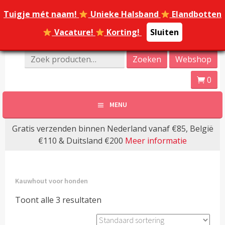
Spring
Tuigje mét naam!
Tuigje mét naam!
Unieke Halsband
Unieke Halsband
Elandbotten
Elandbotten
naar
inhoud
Vacature!
Vacature!
Korting!
Korting!
Sluiten
Sluiten
Online Dierenwinkel Amersfoort
Zoeken
Zoeken
Webshop
Dierenoppas
naar:
0
Amersfoort | Webshop
MENU
bijzondere huisdier
Gratis verzenden binnen Nederland vanaf €85, België
producten!
€110 & Duitsland €200
Meer informatie
Kauwhout voor honden
Toont alle 3 resultaten