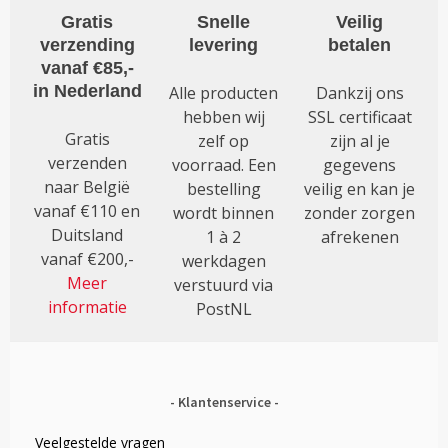
Gratis
Snelle
Veilig
verzending
levering
betalen
vanaf €85,-
in Nederland
Alle producten
Dankzij ons
hebben wij
SSL certificaat
Gratis
zelf op
zijn al je
verzenden
voorraad. Een
gegevens
naar België
bestelling
veilig en kan je
vanaf €110 en
wordt binnen
zonder zorgen
Duitsland
1 à 2
afrekenen
vanaf €200,-
werkdagen
Meer
verstuurd via
informatie
PostNL
Klantenservice
Veelgestelde vragen