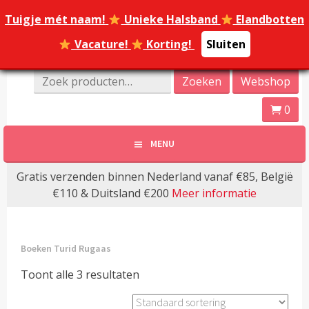
Spring
Tuigje mét naam!
Tuigje mét naam!
Unieke Halsband
Unieke Halsband
Elandbotten
Elandbotten
naar
inhoud
Vacature!
Vacature!
Korting!
Korting!
Sluiten
Sluiten
Online Dierenwinkel Amersfoort
Zoeken
Zoeken
Webshop
Dierenoppas
naar:
0
Amersfoort | Webshop
MENU
bijzondere huisdier
Gratis verzenden binnen Nederland vanaf €85, België
producten!
€110 & Duitsland €200
Meer informatie
Boeken Turid Rugaas
Toont alle 3 resultaten