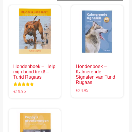
Hondenboek – Help
Hondenboek –
mijn hond trekt! –
Kalmerende
Turid Rugaas
Signalen van Turid
Rugaas
€
24.95
Waardering
€
19.95
5.00
uit 5